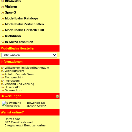
Ersatzteile
Vitrinen
Spur-G
Modellbahn Kataloge
Modellbahn Zeitschriften
Modellbahn Hersteller H0
Kleinbahn
in Kürze erhältlich
Modellbahn Hersteller
Informationen
Willkommen im Modellbahntraum
Widerrufsrecht
Anfahrt Zentrale Wien
Fachgeschäft
Impressum
Versand und Zahlung
Unsere AGB
Datenschutz
Bewertungen
Bewerten Sie
diesen Artikel!
Wer ist online?
Derzeit sind
387
Gast/Gäste und
0
registrierte/r Benutzer online