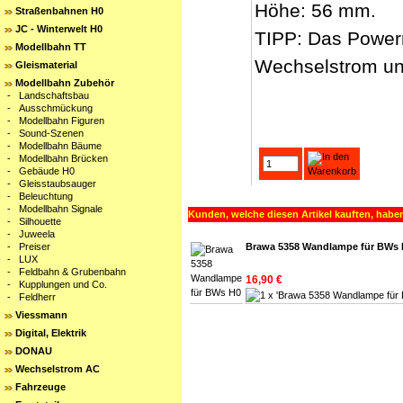
Höhe: 56 mm.
Straßenbahnen H0
JC - Winterwelt H0
TIPP: Das Powermo
Modellbahn TT
Wechselstrom und
Gleismaterial
Modellbahn Zubehör
-
Landschaftsbau
-
Ausschmückung
-
Modellbahn Figuren
-
Sound-Szenen
-
Modellbahn Bäume
-
Modellbahn Brücken
-
Gebäude H0
-
Gleisstaubsauger
-
Beleuchtung
-
Modellbahn Signale
Kunden, welche diesen Artikel kauften, haben
-
Silhouette
-
Juweela
-
Preiser
Brawa 5358 Wandlampe für BWs 
-
LUX
-
Feldbahn & Grubenbahn
16,90 €
-
Kupplungen und Co.
-
Feldherr
Viessmann
Digital, Elektrik
DONAU
Wechselstrom AC
Fahrzeuge