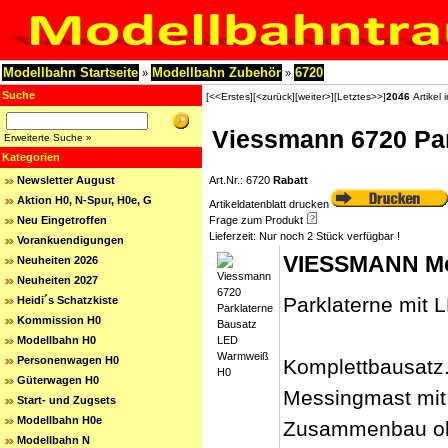
Modellbahn Startseite
Modellbahn Zubehör
6720
»
»
Suche
[<<Erstes]
[<zurück]
[weiter>]
[Letztes>>]
2046
Artikel 
Viessmann 6720 Pa
Erweiterte Suche »
Kategorien
Newsletter August
Art.Nr.: 6720
Rabatt
Aktion H0, N-Spur, H0e, G
Artikeldatenblatt drucken
Neu Eingetroffen
Frage zum Produkt
Lieferzeit:
Nur noch 2 Stück verfügbar !
Vorankuendigungen
VIESSMANN Mo
Neuheiten 2026
Neuheiten 2027
Parklaterne mit
Heidi´s Schatzkiste
Kommission H0
Modellbahn H0
Personenwagen H0
Komplettbausatz.
Güterwagen H0
Messingmast mit 
Start- und Zugsets
Modellbahn H0e
Zusammenbau oh
Modellbahn N