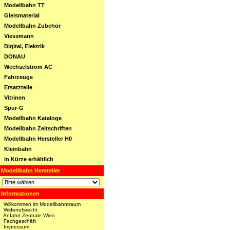
Modellbahn TT
Gleismaterial
Modellbahn Zubehör
Viessmann
Digital, Elektrik
DONAU
Wechselstrom AC
Fahrzeuge
Ersatzteile
Vitrinen
Spur-G
Modellbahn Kataloge
Modellbahn Zeitschriften
Modellbahn Hersteller H0
Kleinbahn
in Kürze erhältlich
Modellbahn Hersteller
Informationen
Willkommen im Modellbahntraum
Widerrufsrecht
Anfahrt Zentrale Wien
Fachgeschäft
Impressum