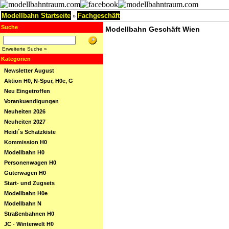
Modellbahn Startseite
Fachgeschäft
»
Suche
Modellbahn Geschäft Wien
Erweiterte Suche »
Kategorien
Newsletter August
Aktion H0, N-Spur, H0e, G
Neu Eingetroffen
Vorankuendigungen
Neuheiten 2026
Neuheiten 2027
Heidi´s Schatzkiste
Kommission H0
Modellbahn H0
Personenwagen H0
Güterwagen H0
Start- und Zugsets
Modellbahn H0e
Modellbahn N
Straßenbahnen H0
JC - Winterwelt H0