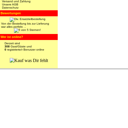
Versand und Zahlung
Unsere AGB
Datenschutz
Bewertungen
Von der Bestellung bis zur Lieferung
war alles perfekt. ..
Wer ist online?
Derzeit sind
308
Gast/Gäste und
0
registrierte/r Benutzer online