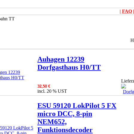
|
FAQ
bahn TT
H
Auhagen 12239
Dorfgasthaus H0/TT
Lieferz
32,50 €
incl. 20 % UST
ESU 59120 LokPilot 5 FX
micro DCC, 8-pin
NEM652,
Funktionsdecoder