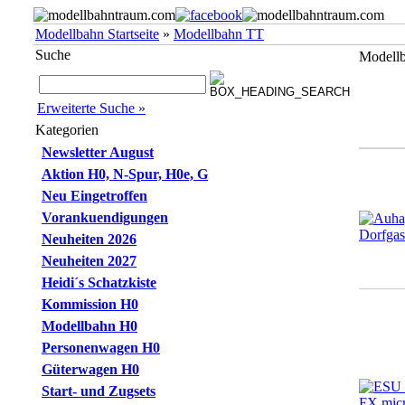
Modellbahn Startseite
»
Modellbahn TT
Suche
Modell
Erweiterte Suche »
Kategorien
Newsletter August
Aktion H0, N-Spur, H0e, G
Neu Eingetroffen
Vorankuendigungen
Neuheiten 2026
Neuheiten 2027
Heidi´s Schatzkiste
Kommission H0
Modellbahn H0
Personenwagen H0
Güterwagen H0
Start- und Zugsets