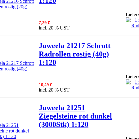
1:120
Lieferz
7,29 €
incl. 20 % UST
Juweela 21217 Schrott
Radrollen rostig (40g)
1:120
Lieferz
10,49 €
incl. 20 % UST
Juweela 21251
Ziegelsteine rot dunkel
(3000Stk) 1:120
Lieferz