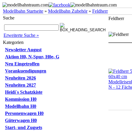
Modellbahn Startseite
»
Modellbahn Zubehör
»
Feldherr
Suche
Feldherr
Erweiterte Suche »
Kategorien
Newsletter August
Aktion H0, N-Spur, H0e, G
Neu Eingetroffen
Vorankuendigungen
Neuheiten 2026
Neuheiten 2027
Heidi´s Schatzkiste
Kommission H0
Modellbahn H0
Personenwagen H0
Güterwagen H0
Start- und Zugsets