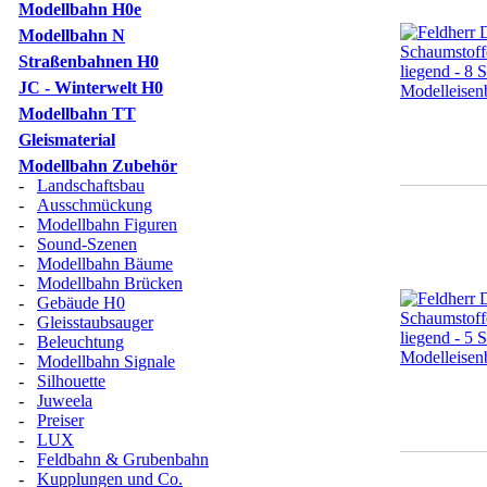
Modellbahn H0e
Modellbahn N
Straßenbahnen H0
JC - Winterwelt H0
Modellbahn TT
Gleismaterial
Modellbahn Zubehör
-
Landschaftsbau
-
Ausschmückung
-
Modellbahn Figuren
-
Sound-Szenen
-
Modellbahn Bäume
-
Modellbahn Brücken
-
Gebäude H0
-
Gleisstaubsauger
-
Beleuchtung
-
Modellbahn Signale
-
Silhouette
-
Juweela
-
Preiser
-
LUX
-
Feldbahn & Grubenbahn
-
Kupplungen und Co.