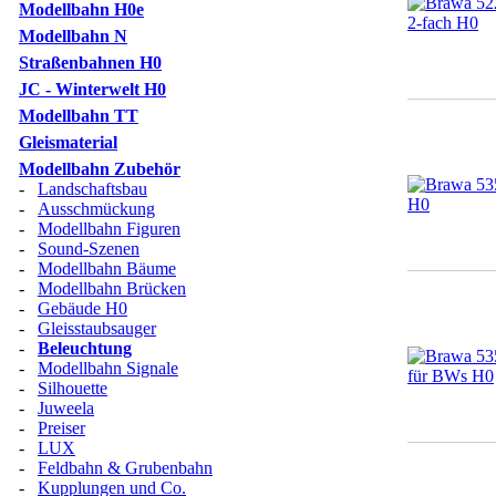
Modellbahn H0e
Modellbahn N
Straßenbahnen H0
JC - Winterwelt H0
Modellbahn TT
Gleismaterial
Modellbahn Zubehör
-
Landschaftsbau
-
Ausschmückung
-
Modellbahn Figuren
-
Sound-Szenen
-
Modellbahn Bäume
-
Modellbahn Brücken
-
Gebäude H0
-
Gleisstaubsauger
-
Beleuchtung
-
Modellbahn Signale
-
Silhouette
-
Juweela
-
Preiser
-
LUX
-
Feldbahn & Grubenbahn
-
Kupplungen und Co.