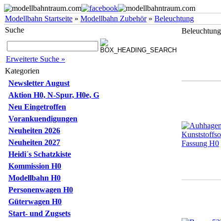
Modellbahn Startseite
»
Modellbahn Zubehör
»
Beleuchtung
Suche
Beleuchtung
Erweiterte Suche »
Kategorien
Newsletter August
Aktion H0, N-Spur, H0e, G
Neu Eingetroffen
Vorankuendigungen
Neuheiten 2026
Neuheiten 2027
Heidi´s Schatzkiste
Kommission H0
Modellbahn H0
Personenwagen H0
Güterwagen H0
Start- und Zugsets