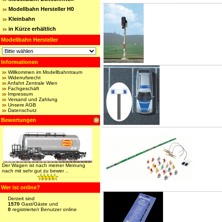
Modellbahn Hersteller H0
Kleinbahn
in Kürze erhältlich
Modellbahn Hersteller
Informationen
Willkommen im Modellbahntraum
Widerrufsrecht
Anfahrt Zentrale Wien
Fachgeschäft
Impressum
Versand und Zahlung
Unsere AGB
Datenschutz
Bewertungen
Der Wagen ist nach meiner Meinung
nach mit sehr gut zu bewer ..
Wer ist online?
Derzeit sind
1570
Gast/Gäste und
0
registrierte/r Benutzer online