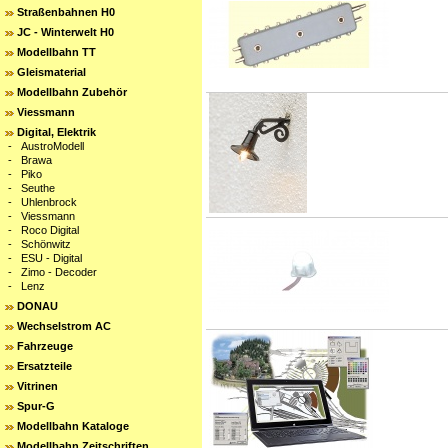
Straßenbahnen H0
JC - Winterwelt H0
Modellbahn TT
Gleismaterial
Modellbahn Zubehör
Viessmann
Digital, Elektrik
-
AustroModell
-
Brawa
-
Piko
-
Seuthe
-
Uhlenbrock
-
Viessmann
-
Roco Digital
-
Schönwitz
-
ESU - Digital
-
Zimo - Decoder
-
Lenz
DONAU
Wechselstrom AC
Fahrzeuge
Ersatzteile
Vitrinen
Spur-G
Modellbahn Kataloge
Modellbahn Zeitschriften