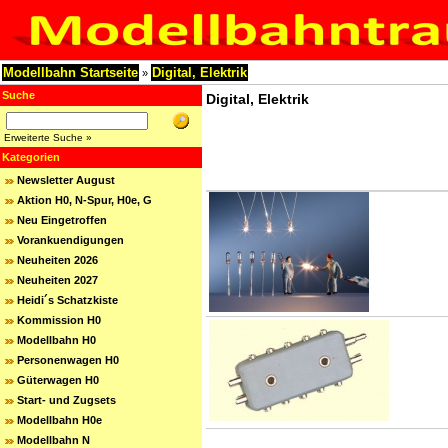
Modellbahn Startseite
Digital, Elektrik
»
Suche
Digital, Elektrik
Erweiterte Suche »
Kategorien
Newsletter August
Aktion H0, N-Spur, H0e, G
Neu Eingetroffen
Vorankuendigungen
Neuheiten 2026
Neuheiten 2027
Heidi´s Schatzkiste
Kommission H0
Modellbahn H0
Personenwagen H0
Güterwagen H0
Start- und Zugsets
Modellbahn H0e
Modellbahn N