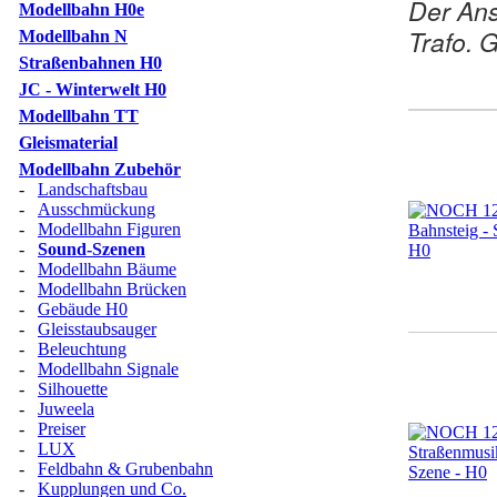
Der Ans
Modellbahn H0e
Trafo. 
Modellbahn N
Straßenbahnen H0
JC - Winterwelt H0
Modellbahn TT
Gleismaterial
Modellbahn Zubehör
-
Landschaftsbau
-
Ausschmückung
-
Modellbahn Figuren
-
Sound-Szenen
-
Modellbahn Bäume
-
Modellbahn Brücken
-
Gebäude H0
-
Gleisstaubsauger
-
Beleuchtung
-
Modellbahn Signale
-
Silhouette
-
Juweela
-
Preiser
-
LUX
-
Feldbahn & Grubenbahn
-
Kupplungen und Co.