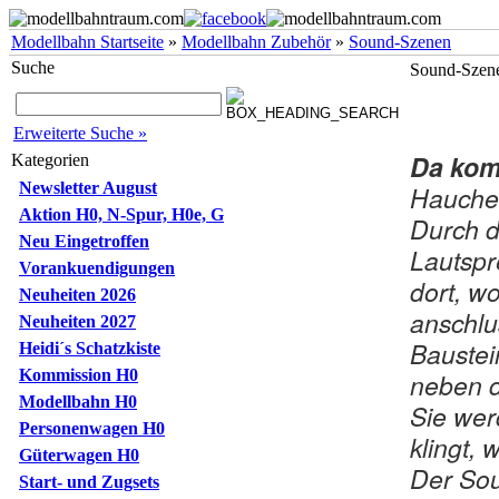
Modellbahn Startseite
»
Modellbahn Zubehör
»
Sound-Szenen
Suche
Sound-Szen
Erweiterte Suche »
Da kom
Kategorien
Newsletter August
Hauchen
Aktion H0, N-Spur, H0e, G
Durch d
Neu Eingetroffen
Lautsp
Vorankuendigungen
dort, w
Neuheiten 2026
anschlu
Neuheiten 2027
Baustei
Heidi´s Schatzkiste
Kommission H0
neben d
Modellbahn H0
Sie wer
Personenwagen H0
klingt,
Güterwagen H0
Der Sou
Start- und Zugsets