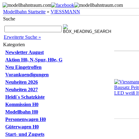
Modellbahn Startseite
»
VIESSMANN
Suche
Erweiterte Suche »
Kategorien
Newsletter August
Aktion H0, N-Spur, H0e, G
Neu Eingetroffen
Vorankuendigungen
Neuheiten 2026
Neuheiten 2027
Heidi´s Schatzkiste
Kommission H0
Modellbahn H0
Personenwagen H0
Güterwagen H0
Start- und Zugsets