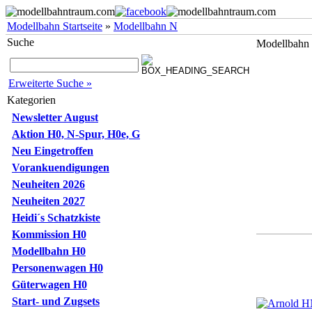
Modellbahn Startseite
»
Modellbahn N
Suche
Modellbahn
Erweiterte Suche »
Kategorien
Newsletter August
Aktion H0, N-Spur, H0e, G
Neu Eingetroffen
Vorankuendigungen
Neuheiten 2026
Neuheiten 2027
Heidi´s Schatzkiste
Kommission H0
Modellbahn H0
Personenwagen H0
Güterwagen H0
Start- und Zugsets