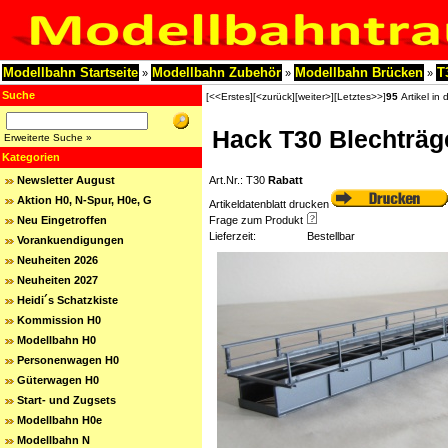
Modellbahn Startseite
Modellbahn Zubehör
Modellbahn Brücken
T
»
»
»
Suche
[<<Erstes]
[<zurück]
[weiter>]
[Letztes>>]
95
Artikel in 
Hack T30 Blechträg
Erweiterte Suche »
Kategorien
Newsletter August
Art.Nr.: T30
Rabatt
Aktion H0, N-Spur, H0e, G
Artikeldatenblatt drucken
Neu Eingetroffen
Frage zum Produkt
Lieferzeit:
Bestellbar
Vorankuendigungen
Neuheiten 2026
Neuheiten 2027
Heidi´s Schatzkiste
Kommission H0
Modellbahn H0
Personenwagen H0
Güterwagen H0
Start- und Zugsets
Modellbahn H0e
Modellbahn N