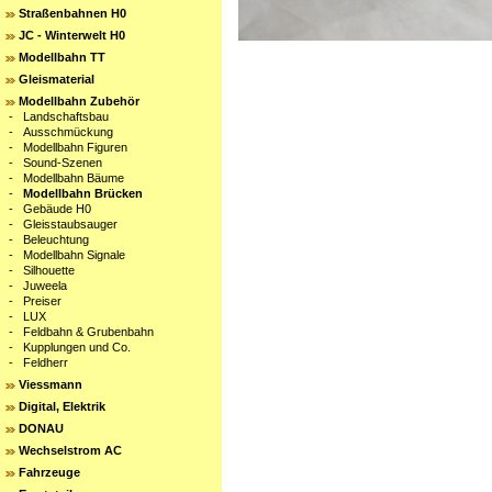
Straßenbahnen H0
JC - Winterwelt H0
Modellbahn TT
Gleismaterial
Modellbahn Zubehör
-
Landschaftsbau
-
Ausschmückung
-
Modellbahn Figuren
-
Sound-Szenen
-
Modellbahn Bäume
-
Modellbahn Brücken
-
Gebäude H0
-
Gleisstaubsauger
-
Beleuchtung
-
Modellbahn Signale
-
Silhouette
-
Juweela
-
Preiser
-
LUX
-
Feldbahn & Grubenbahn
-
Kupplungen und Co.
-
Feldherr
Viessmann
Digital, Elektrik
DONAU
Wechselstrom AC
Fahrzeuge