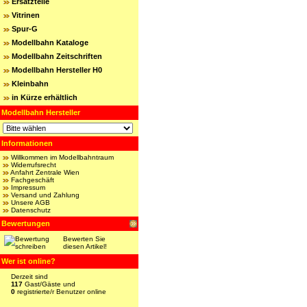
Ersatzteile
Vitrinen
Spur-G
Modellbahn Kataloge
Modellbahn Zeitschriften
Modellbahn Hersteller H0
Kleinbahn
in Kürze erhältlich
Modellbahn Hersteller
Informationen
Willkommen im Modellbahntraum
Widerrufsrecht
Anfahrt Zentrale Wien
Fachgeschäft
Impressum
Versand und Zahlung
Unsere AGB
Datenschutz
Bewertungen
Bewerten Sie
diesen Artikel!
Wer ist online?
Derzeit sind
117
Gast/Gäste und
0
registrierte/r Benutzer online