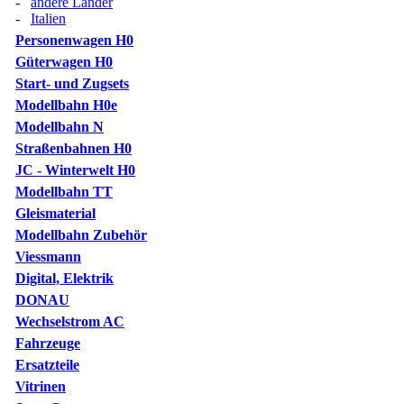
-
andere Länder
-
Italien
Personenwagen H0
Güterwagen H0
Start- und Zugsets
Modellbahn H0e
Modellbahn N
Straßenbahnen H0
JC - Winterwelt H0
Modellbahn TT
Gleismaterial
Modellbahn Zubehör
Viessmann
Digital, Elektrik
DONAU
Wechselstrom AC
Fahrzeuge
Ersatzteile
Vitrinen