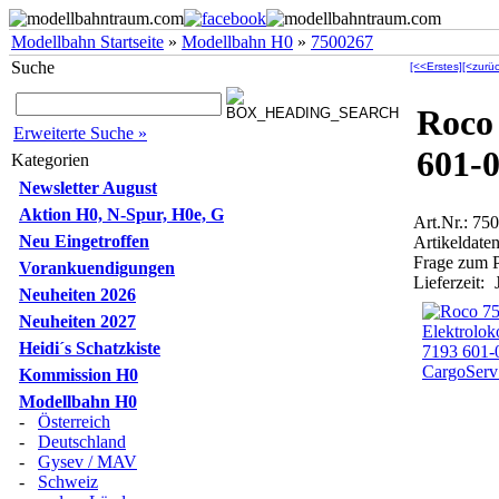
Modellbahn Startseite
»
Modellbahn H0
»
7500267
Suche
[<<Erstes]
[<zurüc
Roco
Erweiterte Suche »
601-
Kategorien
Newsletter August
Aktion H0, N-Spur, H0e, G
Art.Nr.: 7
Neu Eingetroffen
Artikeldaten
Frage zum 
Vorankuendigungen
Lieferzeit:
Neuheiten 2026
Neuheiten 2027
Heidi´s Schatzkiste
Kommission H0
Modellbahn H0
-
Österreich
-
Deutschland
-
Gysev / MAV
-
Schweiz