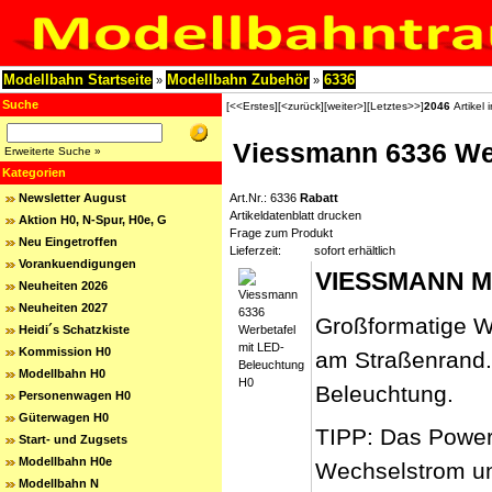
Modellbahn Startseite
Modellbahn Zubehör
6336
»
»
Suche
[<<Erstes]
[<zurück]
[weiter>]
[Letztes>>]
2046
Artikel 
Viessmann 6336 Wer
Erweiterte Suche »
Kategorien
Newsletter August
Art.Nr.: 6336
Rabatt
Artikeldatenblatt drucken
Aktion H0, N-Spur, H0e, G
Frage zum Produkt
Neu Eingetroffen
Lieferzeit:
sofort erhältlich
Vorankuendigungen
VIESSMANN M
Neuheiten 2026
Neuheiten 2027
Großformatige We
Heidi´s Schatzkiste
Kommission H0
am Straßenrand.
Modellbahn H0
Beleuchtung.
Personenwagen H0
Güterwagen H0
TIPP: Das Powerm
Start- und Zugsets
Modellbahn H0e
Wechselstrom und
Modellbahn N