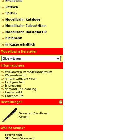
Ersatzteile
Vitrinen
Spur-G
Modellbahn Kataloge
Modellbahn Zeitschriften
Modellbahn Hersteller H0
Kleinbahn
in Kürze erhältlich
Modellbahn Hersteller
Informationen
Willkommen im Modellbahntraum
Widerrufsrecht
Anfahrt Zentrale Wien
Fachgeschäft
Impressum
Versand und Zahlung
Unsere AGB
Datenschutz
Bewertungen
Bewerten Sie diesen
Artikel!
Wer ist online?
Derzeit sind
374
Gast/Gäste und