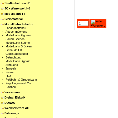
Straßenbahnen H0
JC - Winterwelt H0
Modellbahn TT
Gleismaterial
Modellbahn Zubehör
-
Landschaftsbau
-
Ausschmückung
-
Modellbahn Figuren
-
Sound-Szenen
-
Modellbahn Bäume
-
Modellbahn Brücken
-
Gebäude H0
-
Gleisstaubsauger
-
Beleuchtung
-
Modellbahn Signale
-
Silhouette
-
Juweela
-
Preiser
-
LUX
-
Feldbahn & Grubenbahn
-
Kupplungen und Co.
-
Feldherr
Viessmann
Digital, Elektrik
DONAU
Wechselstrom AC
Fahrzeuge