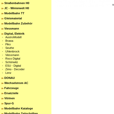
Straßenbahnen H0
JC - Winterwelt H0
Modellbahn TT
Gleismaterial
Modellbahn Zubehör
Viessmann
Digital, Elektrik
-
AustroModell
-
Brawa
-
Piko
-
Seuthe
-
Uhlenbrock
-
Viessmann
-
Roco Digital
-
Schönwitz
-
ESU - Digital
-
Zimo - Decoder
-
Lenz
DONAU
Wechselstrom AC
Fahrzeuge
Ersatzteile
Vitrinen
Spur-G
Modellbahn Kataloge
Modellbahn Zeitschriften