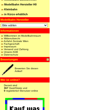
Modellbahn Hersteller H0
Kleinbahn
in Kürze erhältlich
Modellbahn Hersteller
Informationen
Willkommen im Modellbahntraum
Widerrufsrecht
Anfahrt Zentrale Wien
Fachgeschäft
Impressum
Versand und Zahlung
Unsere AGB
Datenschutz
Bewertungen
Bewerten Sie diesen
Artikel!
Wer ist online?
Derzeit sind
367
Gast/Gäste und
0
registrierte/r Benutzer online