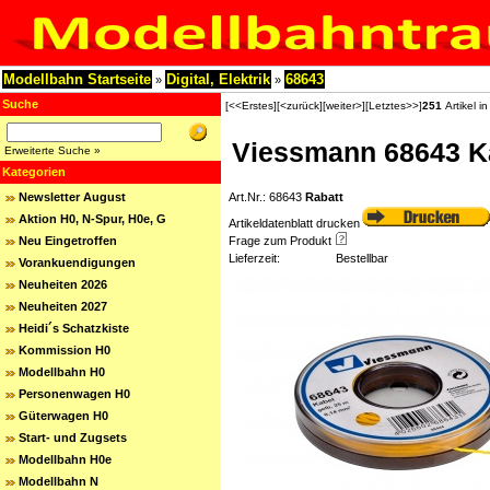
Modellbahn Startseite
Digital, Elektrik
68643
»
»
Suche
[<<Erstes]
[<zurück]
[weiter>]
[Letztes>>]
251
Artikel i
Viessmann 68643 Kab
Erweiterte Suche »
Kategorien
Newsletter August
Art.Nr.: 68643
Rabatt
Aktion H0, N-Spur, H0e, G
Artikeldatenblatt drucken
Neu Eingetroffen
Frage zum Produkt
Lieferzeit:
Bestellbar
Vorankuendigungen
Neuheiten 2026
Neuheiten 2027
Heidi´s Schatzkiste
Kommission H0
Modellbahn H0
Personenwagen H0
Güterwagen H0
Start- und Zugsets
Modellbahn H0e
Modellbahn N