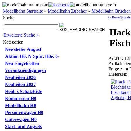
Modellbahn Startseite
»
Modellbahn Zubehör
»
Modellbahn Brücken
Suche
[<<Erstes]
[<zurüc
Hack
Erweiterte Suche »
Fisch
Kategorien
Newsletter August
Aktion H0, N-Spur, H0e, G
Art.Nr.: T2
Neu Eingetroffen
Artikeldaten
Frage zum 
Vorankuendigungen
Lieferzeit:
Neuheiten 2026
Neuheiten 2027
Heidi´s Schatzkiste
Kommission H0
Modellbahn H0
Personenwagen H0
Güterwagen H0
Start- und Zugsets