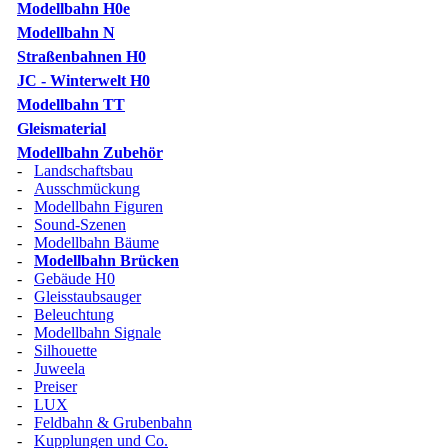
Modellbahn H0e
Modellbahn N
Straßenbahnen H0
JC - Winterwelt H0
Modellbahn TT
Gleismaterial
Modellbahn Zubehör
-
Landschaftsbau
-
Ausschmückung
-
Modellbahn Figuren
-
Sound-Szenen
-
Modellbahn Bäume
-
Modellbahn Brücken
-
Gebäude H0
-
Gleisstaubsauger
-
Beleuchtung
-
Modellbahn Signale
-
Silhouette
-
Juweela
-
Preiser
-
LUX
-
Feldbahn & Grubenbahn
-
Kupplungen und Co.