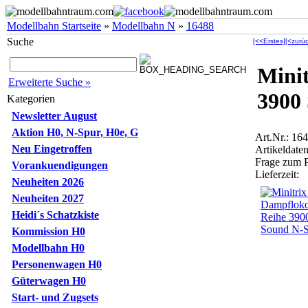
Modellbahn Startseite
»
Modellbahn N
»
16488
Suche
[<<Erstes]
[<zurüc
Mini
Erweiterte Suche »
3900
Kategorien
Newsletter August
Aktion H0, N-Spur, H0e, G
Art.Nr.: 16
Neu Eingetroffen
Artikeldaten
Frage zum 
Vorankuendigungen
Lieferzeit:
Neuheiten 2026
Neuheiten 2027
Heidi´s Schatzkiste
Kommission H0
Modellbahn H0
Personenwagen H0
Güterwagen H0
Start- und Zugsets