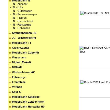
Modellbahn N
-
N - Zubehör
-
N - Loks
-
N - Güterwagen
-
N - Personenwagen
-
N - Figuren
-
N - Gleismaterial
-
N - Fahrzeuge
-
N - Gebäuden
Straßenbahnen H0
JC - Winterwelt H0
Modellbahn TT
Gleismaterial
Modellbahn Zubehör
Viessmann
Digital, Elektrik
DONAU
Wechselstrom AC
Fahrzeuge
Ersatzteile
Vitrinen
Spur-G
Modellbahn Kataloge
Modellbahn Zeitschriften
Modellbahn Hersteller H0