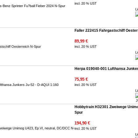
incl. 20 % UST
Li
Faller 222415 Fahrgastschiff Oeste
89,99 €
incl. 20 % UST
Li
Herpa 019040-001 Lufthansa Junker
75,95 €
incl. 20 % UST
Li
Hobbytrain H32301 Zweiwege Unimog
Spur
194,90 €
incl. 20 % UST
Li