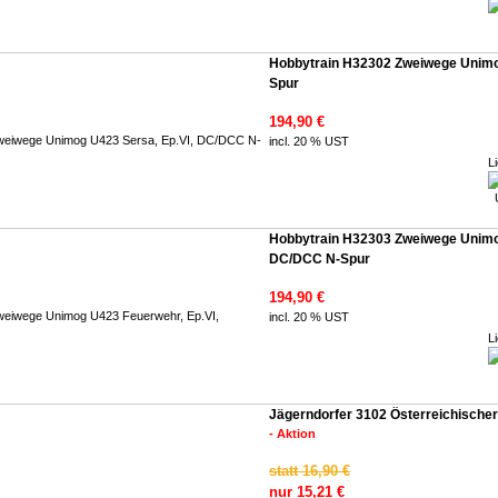
Hobbytrain H32302 Zweiwege Unimo
Spur
194,90 €
incl. 20 % UST
Li
Hobbytrain H32303 Zweiwege Unimo
DC/DCC N-Spur
194,90 €
incl. 20 % UST
Li
Jägerndorfer 3102 Österreichische
- Aktion
statt 16,90 €
nur 15,21 €