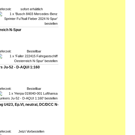
eferzeit:
sofort erhältlich
rreich N-Spur
eferzeit:
Bestellbar
s Ju-52 - D-AQUI 1:160
eferzeit:
Bestellbar
 U423, Ep.VI, neutral, DC/DCC N-
eferzeit:
Jetzt Vorbestellen