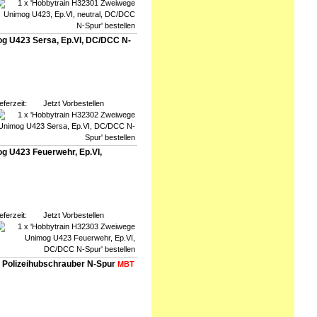
g U423 Sersa, Ep.VI, DC/DCC N-
eferzeit:
Jetzt Vorbestellen
g U423 Feuerwehr, Ep.VI,
eferzeit:
Jetzt Vorbestellen
r Polizeihubschrauber N-Spur
MBT