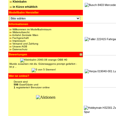
Kleinbahn
in Kürze erhältlich
Modellbahn Hersteller
Informationen
Willkommen im Modellbahntraum
Widerrufsrecht
Anfahrt Zentrale Wien
Fachgeschäft
Impressum
Versand und Zahlung
Unsere AGB
Datenschutz
Bewertungen
Wurde zusamen mit div. Güterwaggons prompt geliefert -
ist p ..
Wer ist online?
Derzeit sind
598
Gast/Gäste und
1
registrierte/r Benutzer online