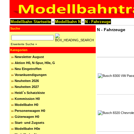
Modellbahn Startseite
Modellbahn N
N - Fahrzeuge
»
»
Suche
N - Fahrzeuge
Erweiterte Suche »
Kategorien
Newsletter August
Aktion H0, N-Spur, H0e, G
Neu Eingetroffen
Vorankuendigungen
Neuheiten 2026
Neuheiten 2027
Heidi´s Schatzkiste
Kommission H0
Modellbahn H0
Personenwagen H0
Güterwagen H0
Start- und Zugsets
Modellbahn H0e