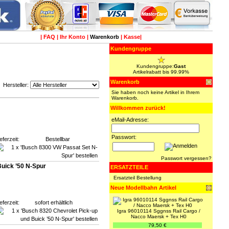
|
FAQ
|
Ihr Konto
|
Warenkorb
|
Kasse
|
Kundengruppe
Kundengruppe:
Gast
Artikelrabatt bis 99.99%
Warenkorb
Hersteller:
Sie haben noch keine Artikel in Ihrem
Warenkorb.
Willkommen zurück!
eMail-Adresse:
Passwort:
eferzeit:
Bestellbar
Passwort vergessen?
uick ’50 N-Spur
ERSATZTEILE
Ersatzteil Bestellung
Neue Modellbahn Artikel
eferzeit:
sofort erhältlich
Igra 96010114 Sggnss Rail Cargo /
Nacco Maersk + Tex H0
79,50 €