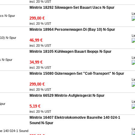
incl. 20 % UST
Minitrix 18292 Silowagen-Set Bauart Uacs N-Spur
Li
299,00 €
incl. 20 % UST
Minitrix 18964 Personenwagen Di (Bay 10) N-Spur
Li
46,99 €
incl. 20 % UST
Minitrix 18105 Kühlwagen Bauart Ibopqs N-Spur
Li
34,99 €
incl. 20 % UST
Minitrix 15080 Güterwagen-Set "Coil-Transport" N-Spur
Li
299,00 €
incl. 20 % UST
Minitrix 66529 Minitrix-Aufgleisgerät N-Spur
Li
5,19 €
incl. 20 % UST
Minitrix 16407 Elektrolokomotive Baureihe 140 024-1
Sound N-Spur
Li