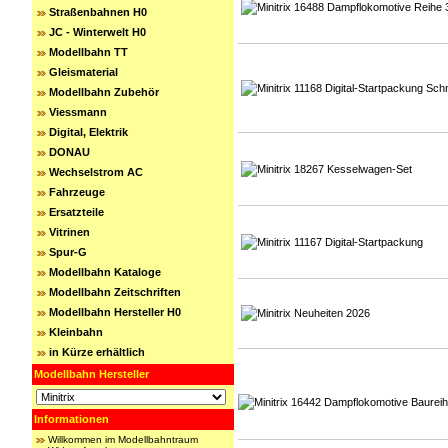
Straßenbahnen H0
JC - Winterwelt H0
Modellbahn TT
Gleismaterial
Modellbahn Zubehör
Viessmann
Digital, Elektrik
DONAU
Wechselstrom AC
Fahrzeuge
Ersatzteile
Vitrinen
Spur-G
Modellbahn Kataloge
Modellbahn Zeitschriften
Modellbahn Hersteller H0
Kleinbahn
in Kürze erhältlich
Modellbahn Hersteller
Informationen
Willkommen im Modellbahntraum