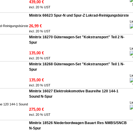
439,00 €
incl. 20 % UST
Minitrix 66623 Spur-N und Spur-Z Lokrad-Reinigungsbürste
Li
26,99 €
incl. 20 % UST
Minitrix 18270 Güterwagen-Set "Kokstransport" Teil 2 N-
Spur
Li
135,00 €
incl. 20 % UST
Minitrix 18268 Güterwagen-Set "Kokstransport" Teil 1 N-
Spur
Li
135,00 €
incl. 20 % UST
Minitrix 16027 Elektrolokomotive Baureihe 120 144-1
Sound N-Spur
Li
275,00 €
incl. 20 % UST
Minitrix 18526 Niederbordwagen Bauart Res NMBS/SNCB
N-Spur