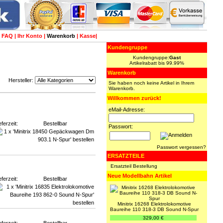
|
FAQ
|
Ihr Konto
|
Warenkorb
|
Kasse
|
Kundengruppe
Kundengruppe:
Gast
Artikelrabatt bis 99.99%
Warenkorb
Hersteller:
Sie haben noch keine Artikel in Ihrem
Warenkorb.
Willkommen zurück!
eMail-Adresse:
eferzeit:
Bestellbar
Passwort:
Passwort vergessen?
ERSATZTEILE
Ersatzteil Bestellung
Neue Modellbahn Artikel
eferzeit:
Bestellbar
Minitrix 16268 Elektrolokomotive
Baureihe 110 318-3 DB Sound N-Spur
329,00 €