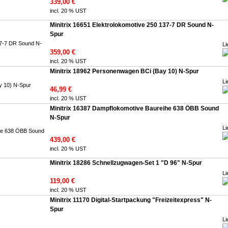
339,00 €
incl. 20 % UST
Minitrix 16651 Elektrolokomotive 250 137-7 DR Sound N-
Spur
Li
359,00 €
incl. 20 % UST
Minitrix 18962 Personenwagen BCi (Bay 10) N-Spur
Li
46,99 €
incl. 20 % UST
Minitrix 16387 Dampflokomotive Baureihe 638 ÖBB Sound
N-Spur
Li
439,00 €
incl. 20 % UST
Minitrix 18286 Schnellzugwagen-Set 1 "D 96" N-Spur
Li
119,00 €
incl. 20 % UST
Minitrix 11170 Digital-Startpackung "Freizeitexpress" N-
Spur
Li