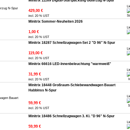
Minitrix 11169 Digital-Startpackung Güterzug N-Spur
Li
429,00 €
incl. 20 % UST
Minitrix Sommer-Neuheiten 2026
Li
1,00 €
incl. 20 % UST
Minitrix 18287 Schnellzugwagen-Set 2 "D 96" N-Spur
Li
119,00 €
incl. 20 % UST
Minitrix 66616 LED-Innenbeleuchtung "warmweiß"
Li
31,99 €
incl. 20 % UST
Minitrix 18448 Großraum-Schiebewandwagen Bauart
Habbinss N-Spur
Li
59,99 €
incl. 20 % UST
Minitrix 18486 Schnellzugwagen 3. Kl. "D 96" N-Spur
Li
59,99 €