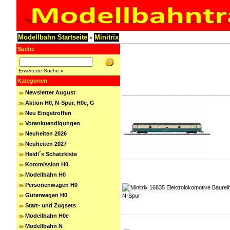
Modellbahn Startseite
Minitrix
»
Suche
Erweiterte Suche »
Kategorien
Newsletter August
Aktion H0, N-Spur, H0e, G
Neu Eingetroffen
Vorankuendigungen
Neuheiten 2026
Neuheiten 2027
Heidi´s Schatzkiste
Kommission H0
Modellbahn H0
Personenwagen H0
Güterwagen H0
Start- und Zugsets
Modellbahn H0e
Modellbahn N