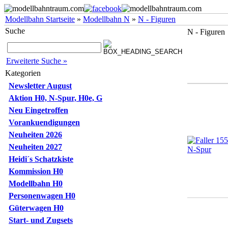
Modellbahn Startseite
»
Modellbahn N
»
N - Figuren
Suche
N - Figuren
Erweiterte Suche »
Kategorien
Newsletter August
Aktion H0, N-Spur, H0e, G
Neu Eingetroffen
Vorankuendigungen
Neuheiten 2026
Neuheiten 2027
Heidi´s Schatzkiste
Kommission H0
Modellbahn H0
Personenwagen H0
Güterwagen H0
Start- und Zugsets