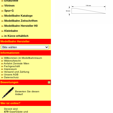
Ersatzteile
Vitrinen
Spur-G
Modellbahn Kataloge
Modellbahn Zeitschriften
Modellbahn Hersteller H0
Kleinbahn
in Kürze erhältlich
Modellbahn Hersteller
Informationen
Willkommen im Modellbahntraum
Widerrufsrecht
Anfahrt Zentrale Wien
Fachgeschäft
Impressum
Versand und Zahlung
Unsere AGB
Datenschutz
Bewertungen
Bewerten Sie diesen
Artikel!
Wer ist online?
Derzeit sind
479
Gast/Gäste und