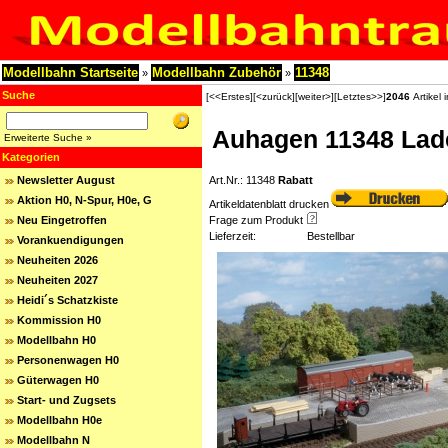
Modellbahn Startseite
Modellbahn Zubehör
11348
»
»
Suche
[<<Erstes]
[<zurück]
[weiter>]
[Letztes>>]
2046
Artikel 
Auhagen 11348 La
Erweiterte Suche »
Kategorien
Newsletter August
Art.Nr.: 11348
Rabatt
Aktion H0, N-Spur, H0e, G
Artikeldatenblatt drucken
Neu Eingetroffen
Frage zum Produkt
Lieferzeit:
Bestellbar
Vorankuendigungen
Neuheiten 2026
Neuheiten 2027
Heidi´s Schatzkiste
Kommission H0
Modellbahn H0
Personenwagen H0
Güterwagen H0
Start- und Zugsets
Modellbahn H0e
Modellbahn N