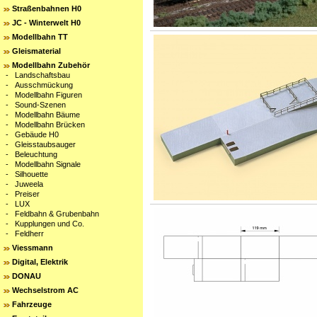
Straßenbahnen H0
JC - Winterwelt H0
Modellbahn TT
Gleismaterial
Modellbahn Zubehör
-
Landschaftsbau
-
Ausschmückung
-
Modellbahn Figuren
-
Sound-Szenen
-
Modellbahn Bäume
-
Modellbahn Brücken
-
Gebäude H0
-
Gleisstaubsauger
-
Beleuchtung
-
Modellbahn Signale
-
Silhouette
-
Juweela
-
Preiser
-
LUX
-
Feldbahn & Grubenbahn
-
Kupplungen und Co.
-
Feldherr
Viessmann
Digital, Elektrik
DONAU
Wechselstrom AC
Fahrzeuge