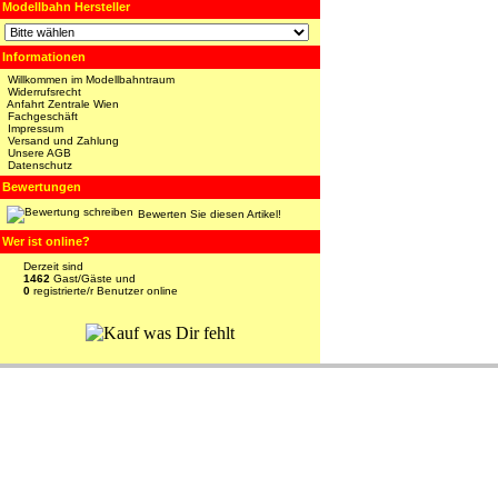
Modellbahn Hersteller
Informationen
Willkommen im Modellbahntraum
Widerrufsrecht
Anfahrt Zentrale Wien
Fachgeschäft
Impressum
Versand und Zahlung
Unsere AGB
Datenschutz
Bewertungen
Bewerten Sie diesen Artikel!
Wer ist online?
Derzeit sind
1462
Gast/Gäste und
0
registrierte/r Benutzer online