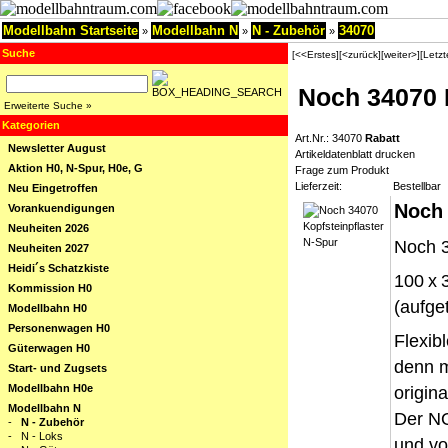
Modellbahn Startseite
Modellbahn N
N - Zubehör
34070
»
»
»
Suche
[<<Erstes]
[<zurück]
[weiter>]
[Letz
Noch 34070 
Erweiterte Suche »
Kategorien
Art.Nr.: 34070
Rabatt
Newsletter August
Artikeldatenblatt drucken
Aktion H0, N-Spur, H0e, G
Frage zum Produkt
Lieferzeit:
Bestellbar
Neu Eingetroffen
Noch
Vorankuendigungen
Neuheiten 2026
Noch 3
Neuheiten 2027
Heidi´s Schatzkiste
100 x 
Kommission H0
(aufget
Modellbahn H0
Personenwagen H0
Flexib
Güterwagen H0
denn m
Start- und Zugsets
Modellbahn H0e
origin
Modellbahn N
Der NO
-
N - Zubehör
-
N - Loks
und vo