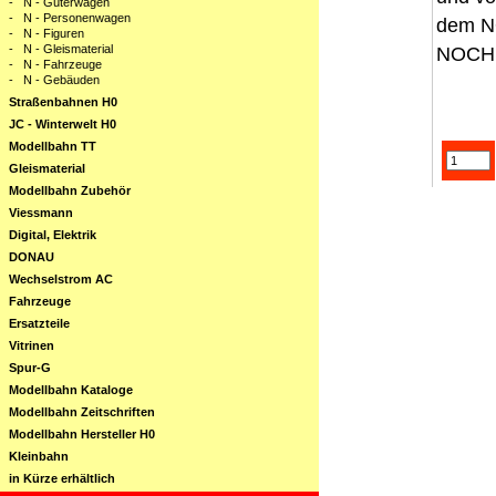
-
N - Güterwagen
-
N - Personenwagen
dem NO
-
N - Figuren
-
N - Gleismaterial
NOCH S
-
N - Fahrzeuge
-
N - Gebäuden
Straßenbahnen H0
JC - Winterwelt H0
Modellbahn TT
Gleismaterial
Modellbahn Zubehör
Viessmann
Digital, Elektrik
DONAU
Wechselstrom AC
Fahrzeuge
Ersatzteile
Vitrinen
Spur-G
Modellbahn Kataloge
Modellbahn Zeitschriften
Modellbahn Hersteller H0
Kleinbahn
in Kürze erhältlich