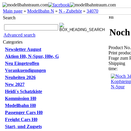
Main page
»
Modellbahn N
»
N - Zubehör
»
34070
Search
311
Noch 
Advanced search
Categories
Product No
Newsletter August
Print produc
Aktion H0, N-Spur, H0e, G
Frage zum 
Neu Eingetroffen
Shipping
time:
Vorankuendigungen
Neuheiten 2026
New 2027
Heidi´s Schatzkiste
Kommission H0
Modellbahn H0
Passenger Cars H0
Freight Cars H0
Start- und Zugsets