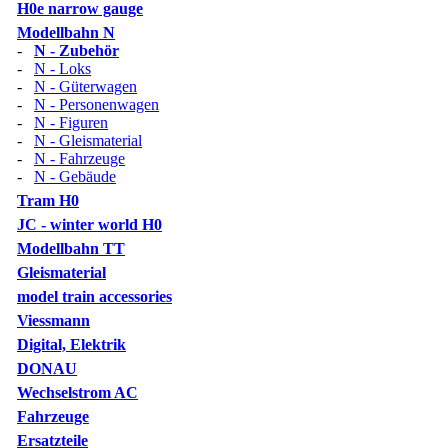
H0e narrow gauge
Modellbahn N
-
N - Zubehör
-
N - Loks
-
N - Güterwagen
-
N - Personenwagen
-
N - Figuren
-
N - Gleismaterial
-
N - Fahrzeuge
-
N - Gebäude
Tram H0
JC - winter world H0
Modellbahn TT
Gleismaterial
model train accessories
Viessmann
Digital, Elektrik
DONAU
Wechselstrom AC
Fahrzeuge
Ersatzteile