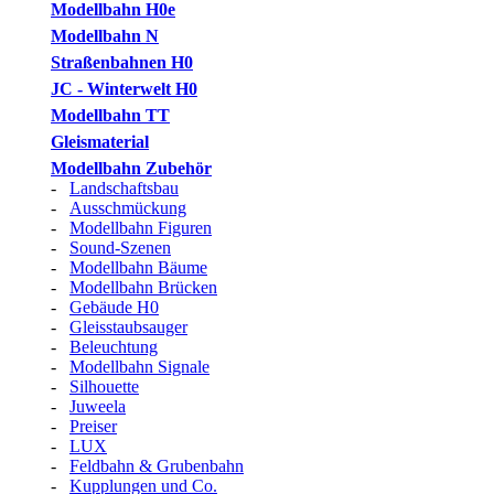
Modellbahn H0e
Modellbahn N
Straßenbahnen H0
JC - Winterwelt H0
Modellbahn TT
Gleismaterial
Modellbahn Zubehör
-
Landschaftsbau
-
Ausschmückung
-
Modellbahn Figuren
-
Sound-Szenen
-
Modellbahn Bäume
-
Modellbahn Brücken
-
Gebäude H0
-
Gleisstaubsauger
-
Beleuchtung
-
Modellbahn Signale
-
Silhouette
-
Juweela
-
Preiser
-
LUX
-
Feldbahn & Grubenbahn
-
Kupplungen und Co.