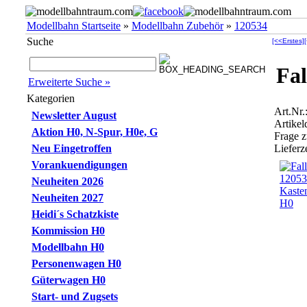
Modellbahn Startseite
»
Modellbahn Zubehör
»
120534
Suche
[<<Erstes]
Fal
Erweiterte Suche »
Kategorien
Art.Nr
Newsletter August
Artikel
Aktion H0, N-Spur, H0e, G
Frage 
Neu Eingetroffen
Lieferze
Vorankuendigungen
Neuheiten 2026
Neuheiten 2027
Heidi´s Schatzkiste
Kommission H0
Modellbahn H0
Personenwagen H0
Güterwagen H0
Start- und Zugsets