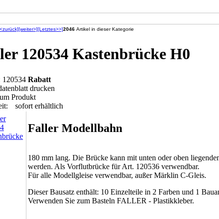
[<zurück]
[weiter>]
[Letztes>>]
2046
Artikel in dieser Kategorie
ler 120534 Kastenbrücke H0
.: 120534
Rabatt
datenblatt drucken
zum Produkt
it:
sofort erhältlich
Faller Modellbahn
180 mm lang. Die Brücke kann mit unten oder oben liegendem
werden. Als Vorflutbrücke für Art. 120536 verwendbar.
Für alle Modellgleise verwendbar, außer Märklin C-Gleis.
Dieser Bausatz enthält: 10 Einzelteile in 2 Farben und 1 Baua
Verwenden Sie zum Basteln FALLER - Plastikkleber.