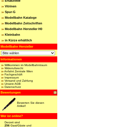
Ersatzteile
Vitrinen
Spur-G
Modellbahn Kataloge
Modellbahn Zeitschriften
Modellbahn Hersteller H0
Kleinbahn
in Kürze erhältlich
Modellbahn Hersteller
Informationen
Willkommen im Modellbahntraum
Widerrufsrecht
Anfahrt Zentrale Wien
Fachgeschäft
Impressum
Versand und Zahlung
Unsere AGB
Datenschutz
Bewertungen
Bewerten Sie diesen
Artikel!
Wer ist online?
Derzeit sind
256
Gast/Gäste und