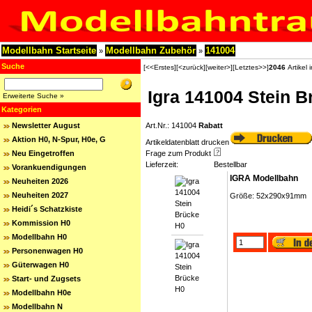
Modellbahn Startseite
Modellbahn Zubehör
141004
»
»
Suche
[<<Erstes]
[<zurück]
[weiter>]
[Letztes>>]
2046
Artikel 
Igra 141004 Stein 
Erweiterte Suche »
Kategorien
Newsletter August
Art.Nr.: 141004
Rabatt
Aktion H0, N-Spur, H0e, G
Artikeldatenblatt drucken
Neu Eingetroffen
Frage zum Produkt
Lieferzeit:
Bestellbar
Vorankuendigungen
IGRA Modellbahn
Neuheiten 2026
Neuheiten 2027
Größe: 52x290x91mm
Heidi´s Schatzkiste
Kommission H0
Modellbahn H0
Personenwagen H0
Güterwagen H0
Start- und Zugsets
Modellbahn H0e
Modellbahn N