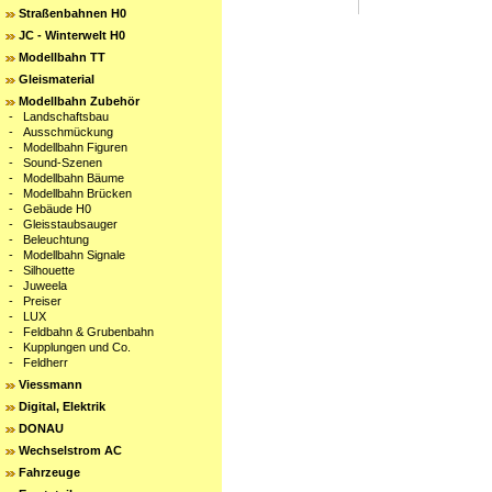
Straßenbahnen H0
JC - Winterwelt H0
Modellbahn TT
Gleismaterial
Modellbahn Zubehör
-
Landschaftsbau
-
Ausschmückung
-
Modellbahn Figuren
-
Sound-Szenen
-
Modellbahn Bäume
-
Modellbahn Brücken
-
Gebäude H0
-
Gleisstaubsauger
-
Beleuchtung
-
Modellbahn Signale
-
Silhouette
-
Juweela
-
Preiser
-
LUX
-
Feldbahn & Grubenbahn
-
Kupplungen und Co.
-
Feldherr
Viessmann
Digital, Elektrik
DONAU
Wechselstrom AC
Fahrzeuge