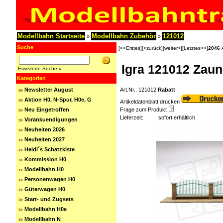
Modellbahn Startseite
Modellbahn Zubehör
121012
»
»
Suche
[<<Erstes]
[<zurück]
[weiter>]
[Letztes>>]
2046
A
Igra 121012 Zaun 
Erweiterte Suche »
Kategorien
Newsletter August
Art.Nr.: 121012
Rabatt
Aktion H0, N-Spur, H0e, G
Artikeldatenblatt drucken
Neu Eingetroffen
Frage zum Produkt
Lieferzeit:
sofort erhältlich
Vorankuendigungen
Neuheiten 2026
Neuheiten 2027
Heidi´s Schatzkiste
Kommission H0
Modellbahn H0
Personenwagen H0
Güterwagen H0
Start- und Zugsets
Modellbahn H0e
Modellbahn N