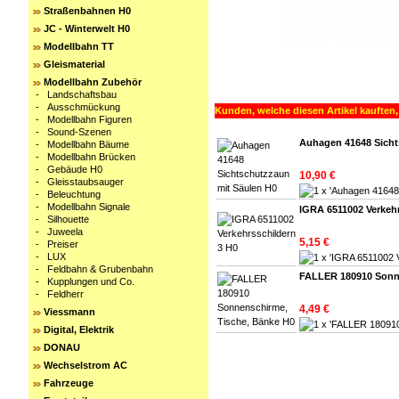
Straßenbahnen H0
JC - Winterwelt H0
Modellbahn TT
Gleismaterial
Modellbahn Zubehör
-
Landschaftsbau
-
Ausschmückung
Kunden, welche diesen Artikel kauften,
-
Modellbahn Figuren
-
Sound-Szenen
Auhagen 41648 Sicht
-
Modellbahn Bäume
-
Modellbahn Brücken
-
Gebäude H0
10,90 €
-
Gleisstaubsauger
-
Beleuchtung
-
Modellbahn Signale
IGRA 6511002 Verkehr
-
Silhouette
-
Juweela
5,15 €
-
Preiser
-
LUX
-
Feldbahn & Grubenbahn
FALLER 180910 Sonne
-
Kupplungen und Co.
-
Feldherr
4,49 €
Viessmann
Digital, Elektrik
DONAU
Wechselstrom AC
Fahrzeuge