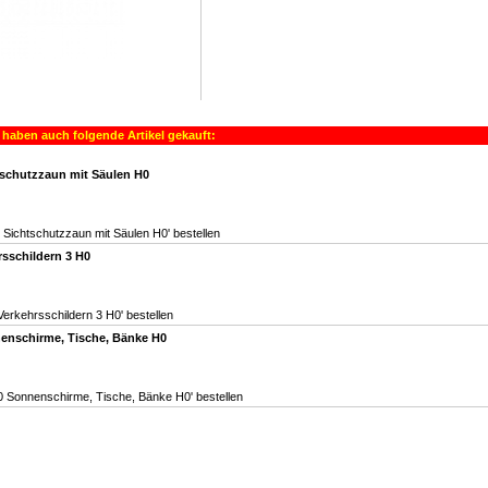
 haben auch folgende Artikel gekauft:
schutzzaun mit Säulen H0
sschildern 3 H0
nschirme, Tische, Bänke H0