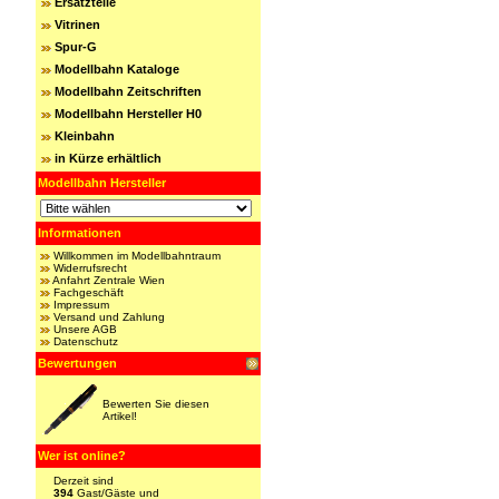
Ersatzteile
Vitrinen
Spur-G
Modellbahn Kataloge
Modellbahn Zeitschriften
Modellbahn Hersteller H0
Kleinbahn
in Kürze erhältlich
Modellbahn Hersteller
Informationen
Willkommen im Modellbahntraum
Widerrufsrecht
Anfahrt Zentrale Wien
Fachgeschäft
Impressum
Versand und Zahlung
Unsere AGB
Datenschutz
Bewertungen
Bewerten Sie diesen
Artikel!
Wer ist online?
Derzeit sind
394
Gast/Gäste und