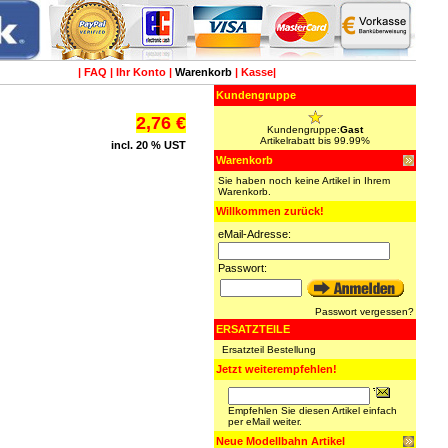
|
FAQ
|
Ihr Konto
|
Warenkorb
|
Kasse
|
Kundengruppe
2,76 €
Kundengruppe:
Gast
Artikelrabatt bis 99.99%
incl. 20 % UST
Warenkorb
Sie haben noch keine Artikel in Ihrem
Warenkorb.
Willkommen zurück!
eMail-Adresse:
Passwort:
Passwort vergessen?
ERSATZTEILE
Ersatzteil Bestellung
Jetzt weiterempfehlen!
Empfehlen Sie diesen Artikel einfach
per eMail weiter.
Neue Modellbahn Artikel