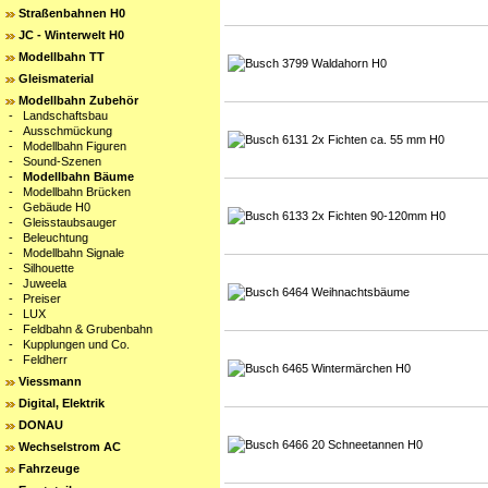
Straßenbahnen H0
JC - Winterwelt H0
Modellbahn TT
Gleismaterial
Modellbahn Zubehör
-
Landschaftsbau
-
Ausschmückung
-
Modellbahn Figuren
-
Sound-Szenen
-
Modellbahn Bäume
-
Modellbahn Brücken
-
Gebäude H0
-
Gleisstaubsauger
-
Beleuchtung
-
Modellbahn Signale
-
Silhouette
-
Juweela
-
Preiser
-
LUX
-
Feldbahn & Grubenbahn
-
Kupplungen und Co.
-
Feldherr
Viessmann
Digital, Elektrik
DONAU
Wechselstrom AC
Fahrzeuge