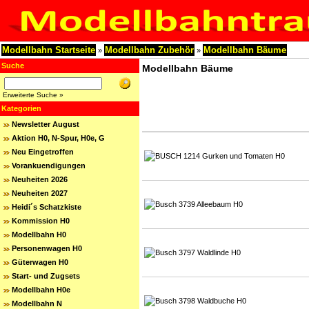
Modellbahn Startseite
Modellbahn Zubehör
Modellbahn Bäume
»
»
Suche
Modellbahn Bäume
Erweiterte Suche »
Kategorien
Newsletter August
Aktion H0, N-Spur, H0e, G
Neu Eingetroffen
Vorankuendigungen
Neuheiten 2026
Neuheiten 2027
Heidi´s Schatzkiste
Kommission H0
Modellbahn H0
Personenwagen H0
Güterwagen H0
Start- und Zugsets
Modellbahn H0e
Modellbahn N