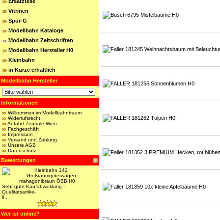
Ersatzteile
Vitrinen
Spur-G
Modellbahn Kataloge
Modellbahn Zeitschriften
Modellbahn Hersteller H0
Kleinbahn
in Kürze erhältlich
Modellbahn Hersteller
Informationen
Willkommen im Modellbahntraum
Widerrufsrecht
Anfahrt Zentrale Wien
Fachgeschäft
Impressum
Versand und Zahlung
Unsere AGB
Datenschutz
Bewertungen
Sehr gute Kaufabwicklung -
Qualitätsartike-
l! ..
Wer ist online?