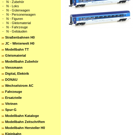
-
N - Zubehör
-
N - Loks
-
N - Güterwagen
-
N - Personenwagen
-
N - Figuren
-
N - Gleismaterial
-
N - Fahrzeuge
-
N - Gebäuden
Straßenbahnen H0
JC - Winterwelt H0
Modellbahn TT
Gleismaterial
Modellbahn Zubehör
Viessmann
Digital, Elektrik
DONAU
Wechselstrom AC
Fahrzeuge
Ersatzteile
Vitrinen
Spur-G
Modellbahn Kataloge
Modellbahn Zeitschriften
Modellbahn Hersteller H0
Kleinbahn