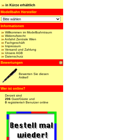
in Kürze erhältlich
Modellbahn Hersteller
Informationen
Willkommen im Modellbahntraum
Widerrufsrecht
Anfahrt Zentrale Wien
Fachgeschäft
Impressum
Versand und Zahlung
Unsere AGB
Datenschutz
Bewertungen
Bewerten Sie diesen
Artikel!
Wer ist online?
Derzeit sind
206
Gast/Gäste und
0
registrierte/r Benutzer online