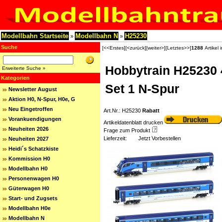
Modellbahn Startseite
Modellbahn N
H25230
»
»
Suche
[<<Erstes]
[<zurück]
[weiter>]
[Letztes>>]
1288
Artikel 
Hobbytrain H25230 
Erweiterte Suche »
Kategorien
Set 1 N-Spur
Newsletter August
Aktion H0, N-Spur, H0e, G
Neu Eingetroffen
Art.Nr.: H25230
Rabatt
Vorankuendigungen
Artikeldatenblatt drucken
Neuheiten 2026
Frage zum Produkt
Lieferzeit:
Jetzt Vorbestellen
Neuheiten 2027
Heidi´s Schatzkiste
Kommission H0
Modellbahn H0
Personenwagen H0
Güterwagen H0
Start- und Zugsets
Modellbahn H0e
Modellbahn N