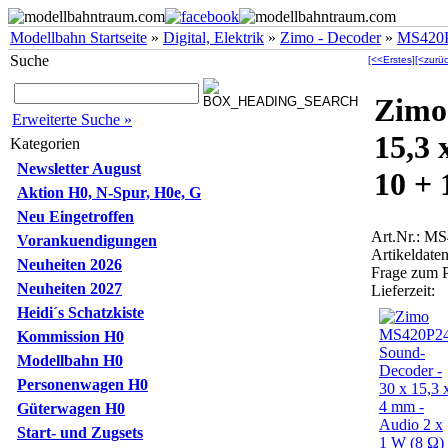
Modellbahn Startseite
»
Digital, Elektrik
»
Zimo - Decoder
»
MS420
Suche
[<<Erstes]
[<zurüc
Zimo
Erweiterte Suche »
15,3 
Kategorien
Newsletter August
10 + 
Aktion H0, N-Spur, H0e, G
Neu Eingetroffen
Art.Nr.: M
Vorankuendigungen
Artikeldaten
Neuheiten 2026
Frage zum 
Neuheiten 2027
Lieferzeit:
Heidi´s Schatzkiste
Kommission H0
Modellbahn H0
Personenwagen H0
Güterwagen H0
Start- und Zugsets