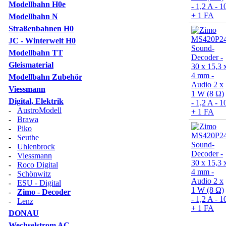
Modellbahn H0e
Modellbahn N
Straßenbahnen H0
JC - Winterwelt H0
Modellbahn TT
Gleismaterial
Modellbahn Zubehör
Viessmann
Digital, Elektrik
-
AustroModell
-
Brawa
-
Piko
-
Seuthe
-
Uhlenbrock
-
Viessmann
-
Roco Digital
-
Schönwitz
-
ESU - Digital
-
Zimo - Decoder
-
Lenz
DONAU
Wechselstrom AC