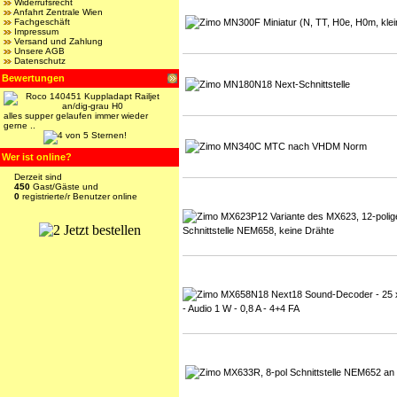
Widerrufsrecht
Anfahrt Zentrale Wien
Fachgeschäft
Impressum
Versand und Zahlung
Unsere AGB
Datenschutz
Bewertungen
alles supper gelaufen immer wieder
gerne ..
Wer ist online?
Derzeit sind
450
Gast/Gäste und
0
registrierte/r Benutzer online