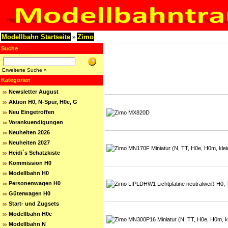
Modellbahn Startseite
Zimo
»
Suche
Erweiterte Suche »
Kategorien
Newsletter August
Aktion H0, N-Spur, H0e, G
Neu Eingetroffen
Vorankuendigungen
Neuheiten 2026
Neuheiten 2027
Heidi´s Schatzkiste
Kommission H0
Modellbahn H0
Personenwagen H0
Güterwagen H0
Start- und Zugsets
Modellbahn H0e
Modellbahn N