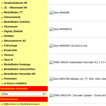
Straßenbahnen H0
JC - Winterwelt H0
Modellbahn TT
Gleismaterial
Modellbahn Zubehör
Viessmann
Digital, Elektrik
DONAU
Wechselstrom AC
Fahrzeuge
Ersatzteile
Vitrinen
Spur-G
Modellbahn Kataloge
Modellbahn Zeitschriften
Modellbahn Hersteller H0
Kleinbahn
in Kürze erhältlich
Modellbahn Hersteller
Informationen
Willkommen im Modellbahntraum