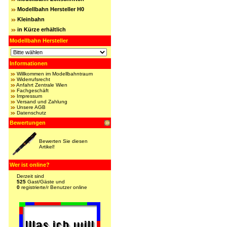
Modellbahn Hersteller H0
Kleinbahn
in Kürze erhältlich
Modellbahn Hersteller
Informationen
Willkommen im Modellbahntraum
Widerrufsrecht
Anfahrt Zentrale Wien
Fachgeschäft
Impressum
Versand und Zahlung
Unsere AGB
Datenschutz
Bewertungen
Bewerten Sie diesen
Artikel!
Wer ist online?
Derzeit sind
525
Gast/Gäste und
0
registrierte/r Benutzer online