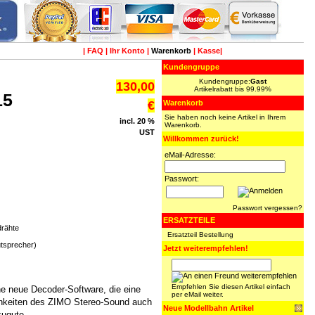
|
FAQ
|
Ihr Konto
|
Warenkorb
|
Kasse
|
Kundengruppe
Kundengruppe:
Gast
130,00
Artikelrabatt bis 99.99%
15
€
Warenkorb
Sie haben noch keine Artikel in Ihrem
incl. 20 %
Warenkorb.
UST
Willkommen zurück!
eMail-Adresse:
Passwort:
Passwort vergessen?
ERSATZTEILE
drähte
Ersatzteil Bestellung
utsprecher)
Jetzt weiterempfehlen!
Empfehlen Sie diesen Artikel einfach
e neue Decoder-Software, die eine
per eMail weiter.
chkeiten des ZIMO Stereo-Sound auch
Neue Modellbahn Artikel
ugute.