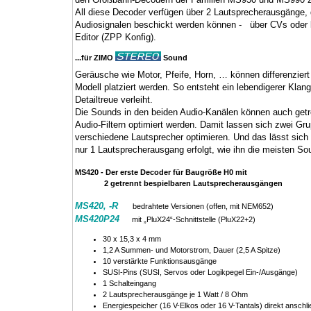
All diese Decoder verfügen über 2 Lautsprecherausgänge, 
Audiosignalen beschickt werden können - über CVs oder
Editor (ZPP Konfig).
...für ZIMO
Sound
Geräusche wie Motor, Pfeife, Horn, … können differenziert 
Modell platziert werden. So entsteht ein lebendigerer Kla
Detailtreue verleiht.
Die Sounds in den beiden Audio-Kanälen können auch get
Audio-Filtern optimiert werden. Damit lassen sich zwei G
verschiedene Lautsprecher optimieren. Und das lässt sich
nur 1 Lautsprecherausgang erfolgt, wie ihn die meisten S
MS420
- Der erste Decoder für Baugröße H0 mit
2 getrennt bespielbaren Lautsprecherausgängen
MS420, -R
bedrahtete Versionen (offen, mit NEM652)
MS420P24
mit „PluX24“-Schnittstelle (PluX22+2)
30 x 15,3 x 4 mm
1,2 A Summen- und Motorstrom, Dauer (2,5 A Spitze)
10 verstärkte Funktionsausgänge
SUSI-Pins (SUSI, Servos oder Logikpegel Ein-/Ausgänge)
1 Schalteingang
2 Lautsprecherausgänge je 1 Watt / 8 Ohm
Energiespeicher (16 V-Elkos oder 16 V-Tantals) direkt anschl