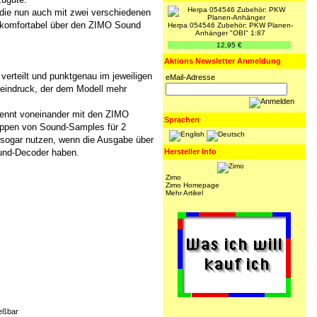
die nun auch mit zwei verschiedenen
 komfortabel über den ZIMO Sound
Herpa 054546 Zubehör: PKW Planen-
Anhänger "OBI" 1:87
12,95 €
Aktions Newsletter Anmeldung
verteilt und punktgenau im jeweiligen
eMail-Adresse
ngeindruck, der dem Modell mehr
rennt voneinander mit den ZIMO
Sprachen
ruppen von Sound-Samples für 2
 sogar nutzen, wenn die Ausgabe über
Hersteller Info
ound-Decoder haben.
Zimo
Zimo Homepage
Mehr Artikel
ießbar