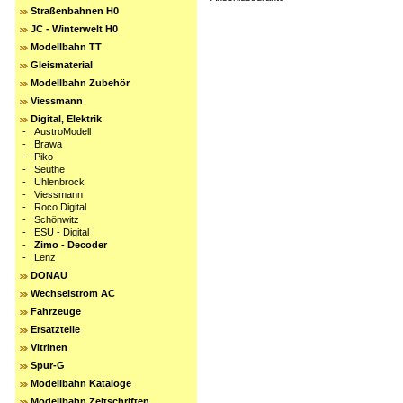
Straßenbahnen H0
JC - Winterwelt H0
Modellbahn TT
Gleismaterial
Modellbahn Zubehör
Viessmann
Digital, Elektrik
-
AustroModell
-
Brawa
-
Piko
-
Seuthe
-
Uhlenbrock
-
Viessmann
-
Roco Digital
-
Schönwitz
-
ESU - Digital
-
Zimo - Decoder
-
Lenz
DONAU
Wechselstrom AC
Fahrzeuge
Ersatzteile
Vitrinen
Spur-G
Modellbahn Kataloge
Modellbahn Zeitschriften