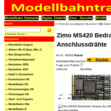
Modellbahn Startseite
Digital, Elektrik
Zimo - Decoder
MS420
»
»
»
Suche
[<<Erstes]
[<zurück]
[weiter>]
[Letztes>>]
56
Artikel
Zimo MS420 Bedrah
Erweiterte Suche »
Kategorien
Anschlussdrähte
Newsletter August
Aktion H0, N-Spur, H0e, G
Neu Eingetroffen
Art.Nr.: MS420
Rabatt
Vorankuendigungen
Artikeldatenblatt drucken
Neuheiten 2026
Frage zum Produkt
Lieferzeit:
Bestellbar
Neuheiten 2027
Heidi´s Schatzkiste
Kommission H0
Modellbahn H0
Personenwagen H0
Güterwagen H0
Start- und Zugsets
Modellbahn H0e
Modellbahn N