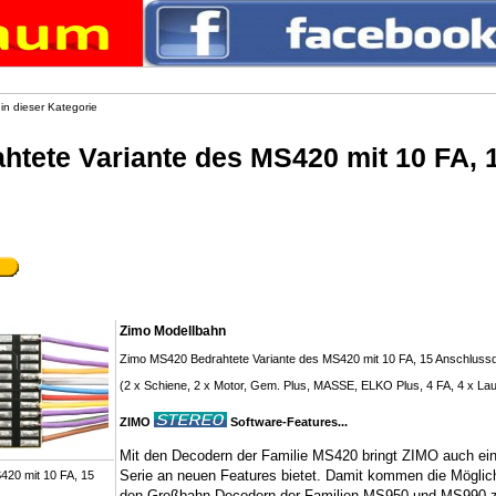
 in dieser Kategorie
tete Variante des MS420 mit 10 FA, 
Zimo Modellbahn
Zimo MS420 Bedrahtete Variante des MS420 mit 10 FA, 15 Anschluss
(2 x Schiene, 2 x Motor, Gem. Plus, MASSE, ELKO Plus, 4 FA, 4 x La
ZIMO
Software-Features...
Mit den Decodern der Familie MS420 bringt ZIMO auch ein
Serie an neuen Features bietet. Damit kommen die Mögli
den Großbahn-Decodern der Familien MS950 und MS990 z