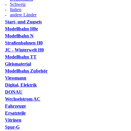
-
Schweiz
-
Italien
-
andere Länder
Start- und Zugsets
Modellbahn H0e
Modellbahn N
Straßenbahnen H0
JC - Winterwelt H0
Modellbahn TT
Gleismaterial
Modellbahn Zubehör
Viessmann
Digital, Elektrik
DONAU
Wechselstrom AC
Fahrzeuge
Ersatzteile
Vitrinen
Spur-G