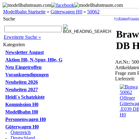
Modellbahn Startseite
»
Güterwagen H0
»
50062
Suche
[<<Erstes]
[<zurüc
Braw
Erweiterte Suche »
DB 
Kategorien
Newsletter August
Aktion H0, N-Spur, H0e, G
Art.Nr.: 50
Neu Eingetroffen
Artikeldaten
Frage zum 
Vorankuendigungen
Lieferzeit:
Neuheiten 2026
Neuheiten 2027
Heidi´s Schatzkiste
Kommission H0
Modellbahn H0
Personenwagen H0
Güterwagen H0
-
Österreich
-
Deutschland