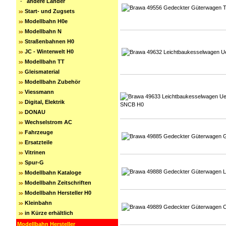
-
andere Länder
Start- und Zugsets
Modellbahn H0e
Modellbahn N
Straßenbahnen H0
JC - Winterwelt H0
Modellbahn TT
Gleismaterial
Modellbahn Zubehör
Viessmann
Digital, Elektrik
DONAU
Wechselstrom AC
Fahrzeuge
Ersatzteile
Vitrinen
Spur-G
Modellbahn Kataloge
Modellbahn Zeitschriften
Modellbahn Hersteller H0
Kleinbahn
in Kürze erhältlich
Modellbahn Hersteller