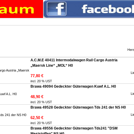
Hers
A.C.M.E 40411 Intermodalwagen Rail Cargo Austria
„Maersk Line“ „MOL“ H0
Li
77,80 €
incl. 20 % UST
Brawa 49094 Gedeckter Güterwagen Kuwf A.L. H0
Li
48,90 €
incl. 20 % UST
Brawa 49528 Gedeckter Güterwagen Tds 241 der NS H0
Li
62,50 €
incl. 20 % UST
Brawa 49556 Gedeckter Güterwagen Tds241 "DSM
Meststoffen" NS H0