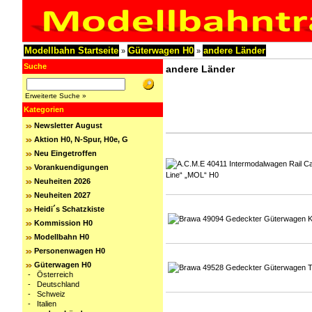
Modellbahn Startseite
Güterwagen H0
andere Länder
»
»
Suche
andere Länder
Erweiterte Suche »
Kategorien
Newsletter August
Aktion H0, N-Spur, H0e, G
Neu Eingetroffen
Vorankuendigungen
Neuheiten 2026
Neuheiten 2027
Heidi´s Schatzkiste
Kommission H0
Modellbahn H0
Personenwagen H0
Güterwagen H0
-
Österreich
-
Deutschland
-
Schweiz
-
Italien