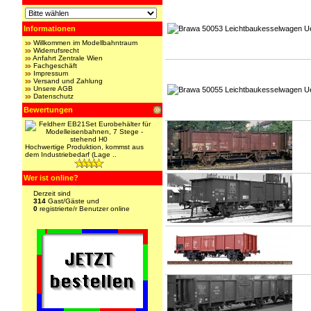
Informationen
Willkommen im Modellbahntraum
Widerrufsrecht
Anfahrt Zentrale Wien
Fachgeschäft
Impressum
Versand und Zahlung
Unsere AGB
Datenschutz
Bewertungen
Hochwertige Produktion, kommst aus
dem Industriebedarf (Lage ..
Wer ist online?
Derzeit sind
314
Gast/Gäste und
0
registrierte/r Benutzer online