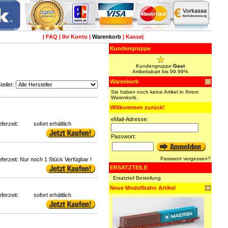
|
FAQ
|
Ihr Konto
|
Warenkorb
|
Kasse
|
Kundengruppe
Kundengruppe:
Gast
Artikelrabatt bis 99.99%
Warenkorb
teller:
Sie haben noch keine Artikel in Ihrem
Warenkorb.
Willkommen zurück!
eMail-Adresse:
eferzeit:
sofort erhältlich
Passwort:
Passwort vergessen?
eferzeit:
Nur noch 1 Stück Verfügbar !
ERSATZTEILE
Ersatzteil Bestellung
Neue Modellbahn Artikel
eferzeit:
sofort erhältlich