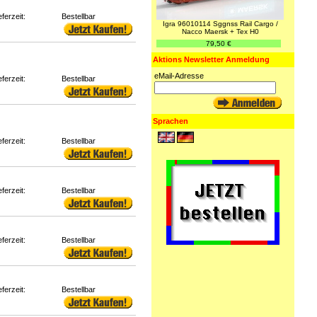
eferzeit:
Bestellbar
Igra 96010114 Sggnss Rail Cargo /
Nacco Maersk + Tex H0
79,50 €
Aktions Newsletter Anmeldung
eMail-Adresse
eferzeit:
Bestellbar
Sprachen
eferzeit:
Bestellbar
eferzeit:
Bestellbar
eferzeit:
Bestellbar
eferzeit:
Bestellbar