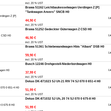
incl. 20 % UST
Brawa 51162 Leichtbaukesselwagen Uerdingen Z [P]
"Tankwagon Anvers" SNCB H0
Li
44,90 €
incl. 20 % UST
Brawa 51252 Gedeckter Güterwagen Z CSD H0
Li
46,90 €
incl. 20 % UST
Brawa 51361 Schiebewandwagen Hbis "Albani" DSB H0
Li
59,90 €
incl. 20 % UST
Busch 12246 Drehgestell-Niederbordwagen H0
Li
37,99 €
incl. 20 % UST
Dekas DK-871023 SJ Uh 21 RIV 74 SJ 070 0 651-4 H0
Li
51,99 €
incl. 20 % UST
Dekas DK-871032 SJ Uh, 20 74 SJ 070 0 675-8 H0
Li
51,99 €