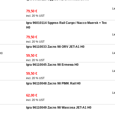
Li
79,50 €
incl. 20 % UST
Igra 96010114 Sggnss Rail Cargo / Nacco Maersk + Tex
H0
Li
79,50 €
incl. 20 % UST
Igra 96110033 Zacns 98 ORV JET-A1 H0
Li
59,50 €
incl. 20 % UST
Igra 96110045 Zacns 98 Ermewa H0
Li
59,50 €
incl. 20 % UST
Igra 96110048 Zacns 98 PIMK Rail H0
Li
62,00 €
incl. 20 % UST
Igra 96110049 Zacns 98 Wascosa JET-A1 H0