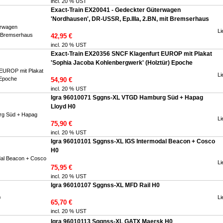
incl. 20 % UST
Exact-Train EX20041 - Gedeckter Güterwagen
'Nordhausen', DR-USSR, Ep.IIIa, 2.BN, mit Bremserhaus
Li
42,95 €
incl. 20 % UST
Exact-Train EX20356 SNCF Klagenfurt EUROP mit Plakat
'Sophia Jacoba Kohlenbergwerk' (Holztür) Epoche
Li
54,90 €
incl. 20 % UST
Igra 96010071 Sggns-XL VTGD Hamburg Süd + Hapag
Lloyd H0
Li
75,90 €
incl. 20 % UST
Igra 96010101 Sggnss-XL IGS Intermodal Beacon + Cosco
H0
Li
75,95 €
incl. 20 % UST
Igra 96010107 Sggnss-XL MFD Rail H0
Li
65,70 €
incl. 20 % UST
Igra 96010113 Sggnss-XL GATX Maersk H0