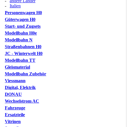
-
andere Länder
-
Italien
Personenwagen H0
Güterwagen H0
Start- und Zugsets
Modellbahn H0e
Modellbahn N
Straßenbahnen H0
JC - Winterwelt H0
Modellbahn TT
Gleismaterial
Modellbahn Zubehör
Viessmann
Digital, Elektrik
DONAU
Wechselstrom AC
Fahrzeuge
Ersatzteile
Vitrinen