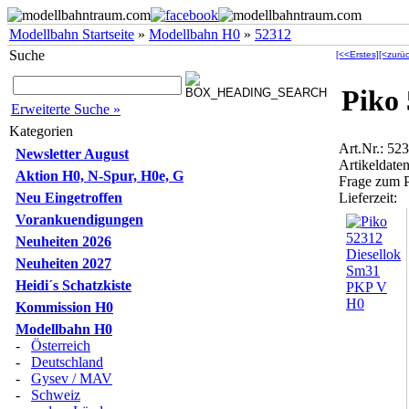
Modellbahn Startseite
»
Modellbahn H0
»
52312
Suche
[<<Erstes]
[<zurüc
Piko
Erweiterte Suche »
Kategorien
Art.Nr.: 52
Newsletter August
Artikeldaten
Aktion H0, N-Spur, H0e, G
Frage zum 
Neu Eingetroffen
Lieferzeit:
Vorankuendigungen
Neuheiten 2026
Neuheiten 2027
Heidi´s Schatzkiste
Kommission H0
Modellbahn H0
-
Österreich
-
Deutschland
-
Gysev / MAV
-
Schweiz