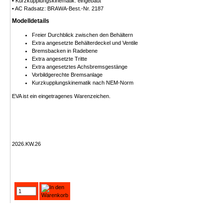
• Kurzkupplungskinematik: eingebaut
• AC Radsatz: BRAWA-Best.-Nr. 2187
Modelldetails
Freier Durchblick zwischen den Behältern
Extra angesetzte Behälterdeckel und Ventile
Bremsbacken in Radebene
Extra angesetzte Tritte
Extra angesetztes Achsbremsgestänge
Vorbildgerechte Bremsanlage
Kurzkupplungskinematik nach NEM-Norm
EVA ist ein eingetragenes Warenzeichen.
2026.KW.26