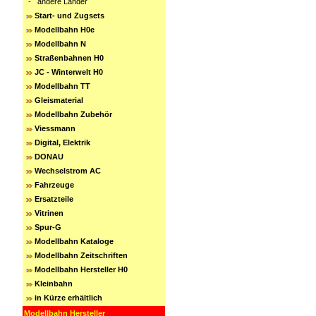
-
andere Länder
Start- und Zugsets
Modellbahn H0e
Modellbahn N
Straßenbahnen H0
JC - Winterwelt H0
Modellbahn TT
Gleismaterial
Modellbahn Zubehör
Viessmann
Digital, Elektrik
DONAU
Wechselstrom AC
Fahrzeuge
Ersatzteile
Vitrinen
Spur-G
Modellbahn Kataloge
Modellbahn Zeitschriften
Modellbahn Hersteller H0
Kleinbahn
in Kürze erhältlich
Modellbahn Hersteller