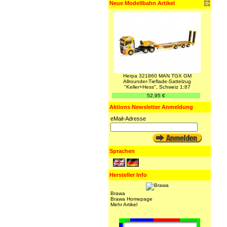
Neue Modellbahn Artikel
Herpa 321860 MAN TGX GM
Allrounder-Tieflade-Sattelzug
"Keller+Hess", Schweiz 1:87
52,95 €
Aktions Newsletter Anmeldung
eMail-Adresse
Sprachen
Hersteller Info
Brawa
Brawa Homepage
Mehr Artikel