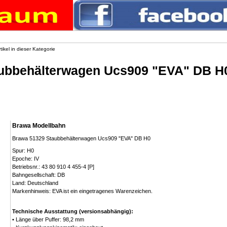
tikel in dieser Kategorie
ubbehälterwagen Ucs909 "EVA" DB H
Brawa Modellbahn
Brawa 51329 Staubbehälterwagen Ucs909 "EVA" DB H0
Spur: H0
Epoche: IV
Betriebsnr.: 43 80 910 4 455-4 [P]
Bahngesellschaft: DB
Land: Deutschland
Markenhinweis:
EVA ist ein eingetragenes Warenzeichen.
Technische Ausstattung (versionsabhängig):
• Länge über Puffer: 98,2 mm