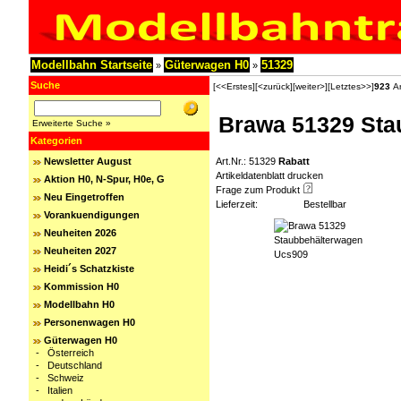
Modellbahn Startseite
Güterwagen H0
51329
»
»
Suche
[<<Erstes]
[<zurück]
[weiter>]
[Letztes>>]
923
Ar
Brawa 51329 Sta
Erweiterte Suche »
Kategorien
Newsletter August
Art.Nr.: 51329
Rabatt
Artikeldatenblatt drucken
Aktion H0, N-Spur, H0e, G
Frage zum Produkt
Neu Eingetroffen
Lieferzeit:
Bestellbar
Vorankuendigungen
Neuheiten 2026
Neuheiten 2027
Heidi´s Schatzkiste
Kommission H0
Modellbahn H0
Personenwagen H0
Güterwagen H0
-
Österreich
-
Deutschland
-
Schweiz
-
Italien