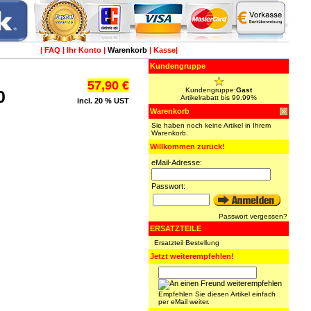
|
FAQ
|
Ihr Konto
|
Warenkorb
|
Kasse
|
Kundengruppe
57,90 €
Kundengruppe:
Gast
0
Artikelrabatt bis 99.99%
incl. 20 % UST
Warenkorb
Sie haben noch keine Artikel in Ihrem
Warenkorb.
Willkommen zurück!
eMail-Adresse:
Passwort:
Passwort vergessen?
ERSATZTEILE
Ersatzteil Bestellung
Jetzt weiterempfehlen!
Empfehlen Sie diesen Artikel einfach
per eMail weiter.