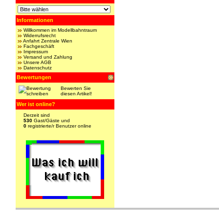
Informationen
Willkommen im Modellbahntraum
Widerrufsrecht
Anfahrt Zentrale Wien
Fachgeschäft
Impressum
Versand und Zahlung
Unsere AGB
Datenschutz
Bewertungen
Bewerten Sie
diesen Artikel!
Wer ist online?
Derzeit sind
530
Gast/Gäste und
0
registrierte/r Benutzer online