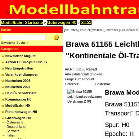
Modellbahn Startseite
Güterwagen H0
51155
»
»
Suche
[<<Erstes]
[<zurück]
[weiter>]
[Letztes>>]
923
Artikel i
Brawa 51155 Leicht
Erweiterte Suche »
Kategorien
"Kontinentale Öl-T
Newsletter August
Aktion H0, N-Spur, H0e, G
Neu Eingetroffen
Art.Nr.: 51155
Rabatt
Artikeldatenblatt drucken
Vorankuendigungen
Frage zum Produkt
Neuheiten 2026
Lieferzeit:
Bestellbar
Neuheiten 2027
Brawa Mod
Heidi´s Schatzkiste
Kommission H0
Brawa 51155
Modellbahn H0
Personenwagen H0
Transport" 
Güterwagen H0
-
Österreich
Spur: H0
-
Deutschland
-
Schweiz
Epoche: III
-
Italien