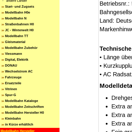
-
andere Länder
Betriebsnr.:
Start- und Zugsets
Bahngesells
Modellbahn H0e
Modellbahn N
Land: Deuts
Straßenbahnen H0
Markenhinw
JC - Winterwelt H0
Modellbahn TT
Gleismaterial
Technische
Modellbahn Zubehör
Viessmann
• Länge übe
Digital, Elektrik
• Kurzkuppl
DONAU
Wechselstrom AC
• AC Radsat
Fahrzeuge
Ersatzteile
Modelldeta
Vitrinen
Spur-G
Drehges
Modellbahn Kataloge
Extra a
Modellbahn Zeitschriften
Modellbahn Hersteller H0
Extra a
Kleinbahn
Extra a
in Kürze erhältlich
Modellbahn Hersteller