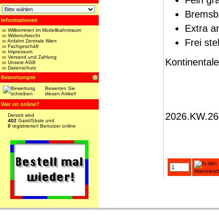
Fein gr
Bremsb
Informationen
Extra a
Willkommen im Modellbahntraum
Widerrufsrecht
Frei st
Anfahrt Zentrale Wien
Fachgeschäft
Impressum
Versand und Zahlung
Kontinentale
Unsere AGB
Datenschutz
Bewertungen
Bewerten Sie
diesen Artikel!
Wer ist online?
2026.KW.26
Derzeit sind
402
Gast/Gäste und
0
registrierte/r Benutzer online