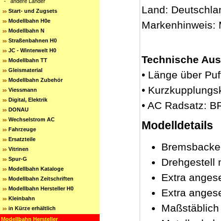
-
andere Länder
Land: Deutschla
Start- und Zugsets
Modellbahn H0e
Markenhinweis:
Modellbahn N
Straßenbahnen H0
JC - Winterwelt H0
Technische Aus
Modellbahn TT
Gleismaterial
• Länge über Pu
Modellbahn Zubehör
• Kurzkupplungs
Viessmann
Digital, Elektrik
• AC Radsatz: B
DONAU
Wechselstrom AC
Modelldetails
Fahrzeuge
Ersatzteile
Bremsbacke
Vitrinen
Spur-G
Drehgestell 
Modellbahn Kataloge
Extra anges
Modellbahn Zeitschriften
Modellbahn Hersteller H0
Extra anges
Kleinbahn
Maßstäblic
in Kürze erhältlich
Modellbahn Hersteller