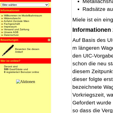
Metallachsha
Radsätze auc
Informationen
Willkommen im Modellbahntraum
Miele ist ein ei
Widerrufsrecht
Anfahrt Zentrale Wien
Fachgeschäft
Impressum
Informationen 
Versand und Zahlung
Unsere AGB
Datenschutz
Auf Basis des U
Bewertungen
m längeren Wage
Bewerten Sie diesen
Artikel!
den UIC-Vorgabe
Wer ist online?
schon die neu st
Derzeit sind
599
Gast/Gäste und
diesem Zeitpunkt
0
registrierte/r Benutzer online
dieser folgte er
bezeichnete Wag
Vorkriegszeit, w
Gefordert wurde
so dass die Verg