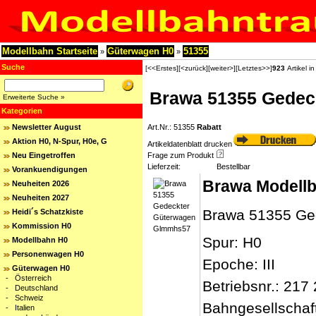
Modellbahn Startseite
Güterwagen H0
51355
»
»
Suche
[<<Erstes]
[<zurück]
[weiter>]
[Letztes>>]
923
Artikel i
Brawa 51355 Gedec
Erweiterte Suche »
Kategorien
Newsletter August
Art.Nr.: 51355
Rabatt
Aktion H0, N-Spur, H0e, G
Artikeldatenblatt drucken
Neu Eingetroffen
Frage zum Produkt
Lieferzeit:
Bestellbar
Vorankuendigungen
Brawa Modell
Neuheiten 2026
Neuheiten 2027
Brawa 51355 Ge
Heidi´s Schatzkiste
Kommission H0
Spur: H0
Modellbahn H0
Personenwagen H0
Epoche: III
Güterwagen H0
-
Österreich
Betriebsnr.: 217
-
Deutschland
-
Schweiz
Bahngesellschaf
-
Italien