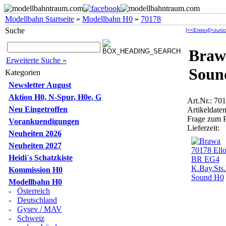
Modellbahn Startseite
»
Modellbahn H0
»
70178
Suche
[<<Erstes]
[<zurüc
Braw
Erweiterte Suche »
Soun
Kategorien
Newsletter August
Aktion H0, N-Spur, H0e, G
Art.Nr.: 70
Neu Eingetroffen
Artikeldaten
Frage zum 
Vorankuendigungen
Lieferzeit:
Neuheiten 2026
Neuheiten 2027
Heidi´s Schatzkiste
Kommission H0
Modellbahn H0
-
Österreich
-
Deutschland
-
Gysev / MAV
-
Schweiz