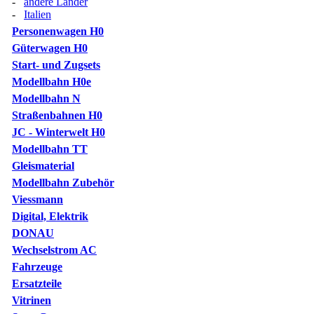
-
andere Länder
-
Italien
Personenwagen H0
Güterwagen H0
Start- und Zugsets
Modellbahn H0e
Modellbahn N
Straßenbahnen H0
JC - Winterwelt H0
Modellbahn TT
Gleismaterial
Modellbahn Zubehör
Viessmann
Digital, Elektrik
DONAU
Wechselstrom AC
Fahrzeuge
Ersatzteile
Vitrinen