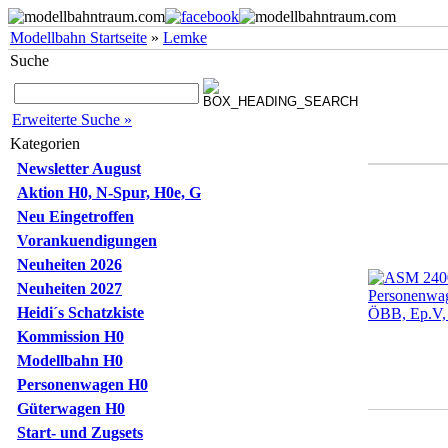
Modellbahn Startseite
»
Lemke
Suche
Erweiterte Suche »
Kategorien
Newsletter August
Aktion H0, N-Spur, H0e, G
Neu Eingetroffen
Vorankuendigungen
Neuheiten 2026
Neuheiten 2027
Heidi´s Schatzkiste
Kommission H0
Modellbahn H0
Personenwagen H0
Güterwagen H0
Start- und Zugsets