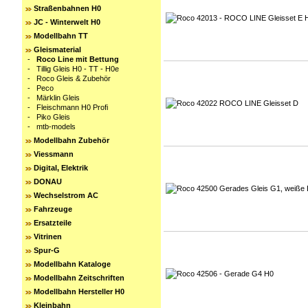
Straßenbahnen H0
JC - Winterwelt H0
Modellbahn TT
Gleismaterial
-
Roco Line mit Bettung
-
Tillig Gleis H0 - TT - H0e
-
Roco Gleis & Zubehör
-
Peco
-
Märklin Gleis
-
Fleischmann H0 Profi
-
Piko Gleis
-
mtb-models
Modellbahn Zubehör
Viessmann
Digital, Elektrik
DONAU
Wechselstrom AC
Fahrzeuge
Ersatzteile
Vitrinen
Spur-G
Modellbahn Kataloge
Modellbahn Zeitschriften
Modellbahn Hersteller H0
Kleinbahn