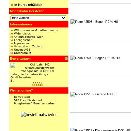
in Kürze erhältlich
Modellbahn Hersteller
Informationen
Willkommen im Modellbahntraum
Widerrufsrecht
Anfahrt Zentrale Wien
Fachgeschäft
Impressum
Versand und Zahlung
Unsere AGB
Datenschutz
Bewertungen
Sehr gute Kaufabwicklung -
Qualitätsartike-
l! ..
Wer ist online?
Derzeit sind
510
Gast/Gäste und
0
registrierte/r Benutzer online