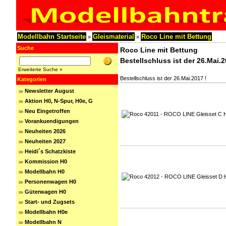
Modellbahn Startseite
Gleismaterial
Roco Line mit Bettung
»
»
Suche
Roco Line mit Bettung
Bestellschluss ist der 26.Mai.2
Erweiterte Suche »
Bestellschluss ist der 26.Mai.2017 !
Kategorien
Newsletter August
Aktion H0, N-Spur, H0e, G
Neu Eingetroffen
Vorankuendigungen
Neuheiten 2026
Neuheiten 2027
Heidi´s Schatzkiste
Kommission H0
Modellbahn H0
Personenwagen H0
Güterwagen H0
Start- und Zugsets
Modellbahn H0e
Modellbahn N