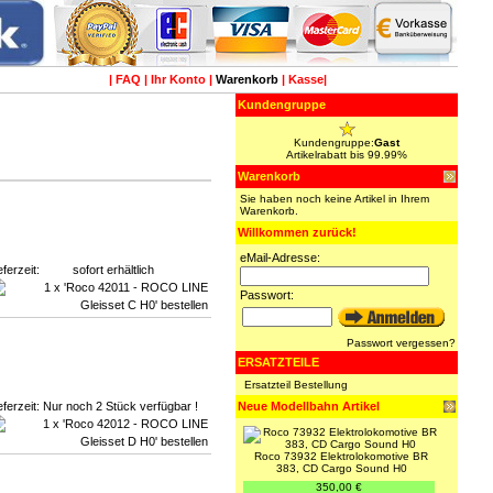
|
FAQ
|
Ihr Konto
|
Warenkorb
|
Kasse
|
Kundengruppe
Kundengruppe:
Gast
Artikelrabatt bis 99.99%
Warenkorb
Sie haben noch keine Artikel in Ihrem
Warenkorb.
Willkommen zurück!
eMail-Adresse:
eferzeit:
sofort erhältlich
Passwort:
Passwort vergessen?
ERSATZTEILE
Ersatzteil Bestellung
eferzeit:
Nur noch 2 Stück verfügbar !
Neue Modellbahn Artikel
Roco 73932 Elektrolokomotive BR
383, CD Cargo Sound H0
350,00 €