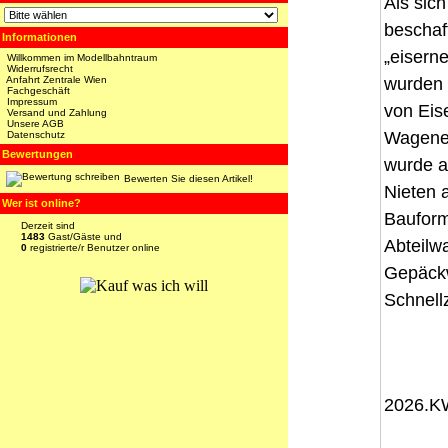
Als sic
beschaf
Informationen
„eisern
Willkommen im Modellbahntraum
Widerrufsrecht
Anfahrt Zentrale Wien
wurden 
Fachgeschäft
Impressum
von Eis
Versand und Zahlung
Unsere AGB
Wagenen
Datenschutz
Bewertungen
wurde a
Bewerten Sie diesen Artikel!
Nieten 
Wer ist online?
Bauform
Derzeit sind
1483
Gast/Gäste und
Abteilw
0
registrierte/r Benutzer online
Gepäckw
Schnell
2026.K