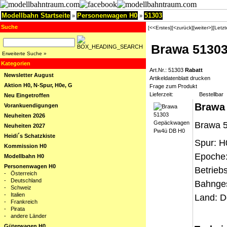
Modellbahn Startseite
Personenwagen H0
51303
»
»
Suche
[<<Erstes]
[<zurück]
[weiter>]
[Letz
Brawa 5130
Erweiterte Suche »
Kategorien
Art.Nr.: 51303
Rabatt
Newsletter August
Artikeldatenblatt drucken
Aktion H0, N-Spur, H0e, G
Frage zum Produkt
Lieferzeit:
Bestellbar
Neu Eingetroffen
Brawa
Vorankuendigungen
Neuheiten 2026
Brawa 
Neuheiten 2027
Heidi´s Schatzkiste
Spur: H
Kommission H0
Epoche: 
Modellbahn H0
Personenwagen H0
Betrieb
-
Österreich
-
Deutschland
Bahnges
-
Schweiz
-
Italien
Land: D
-
Frankreich
-
Pirata
-
andere Länder
Güterwagen H0