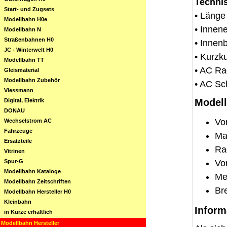
Technis
Start- und Zugsets
• Länge
Modellbahn H0e
• Innen
Modellbahn N
Straßenbahnen H0
• Innen
JC - Winterwelt H0
• Kurzk
Modellbahn TT
• AC Ra
Gleismaterial
Modellbahn Zubehör
• AC Sc
Viessmann
Modell
Digital, Elektrik
DONAU
Vo
Wechselstrom AC
Fahrzeuge
Ma
Ersatzteile
Ra
Vitrinen
Spur-G
Vo
Modellbahn Kataloge
Me
Modellbahn Zeitschriften
Br
Modellbahn Hersteller H0
Kleinbahn
Inform
in Kürze erhältlich
Modellbahn Hersteller