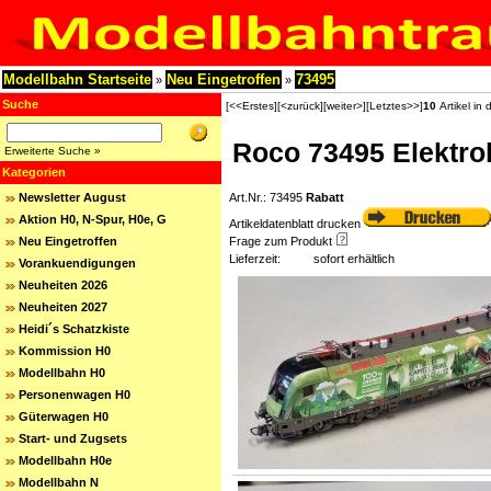
Modellbahn Startseite
Neu Eingetroffen
73495
»
»
Suche
[<<Erstes]
[<zurück]
[weiter>]
[Letztes>>]
10
Artikel in 
Roco 73495 Elektro
Erweiterte Suche »
Kategorien
Newsletter August
Art.Nr.: 73495
Rabatt
Aktion H0, N-Spur, H0e, G
Artikeldatenblatt drucken
Neu Eingetroffen
Frage zum Produkt
Lieferzeit:
sofort erhältlich
Vorankuendigungen
Neuheiten 2026
Neuheiten 2027
Heidi´s Schatzkiste
Kommission H0
Modellbahn H0
Personenwagen H0
Güterwagen H0
Start- und Zugsets
Modellbahn H0e
Modellbahn N