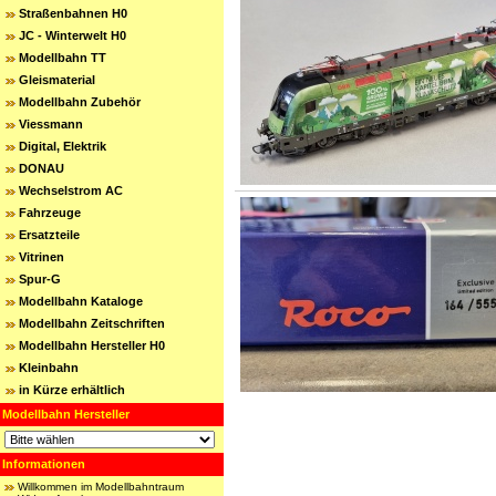
Straßenbahnen H0
JC - Winterwelt H0
Modellbahn TT
Gleismaterial
Modellbahn Zubehör
Viessmann
Digital, Elektrik
DONAU
Wechselstrom AC
Fahrzeuge
Ersatzteile
Vitrinen
Spur-G
Modellbahn Kataloge
Modellbahn Zeitschriften
Modellbahn Hersteller H0
Kleinbahn
in Kürze erhältlich
Modellbahn Hersteller
Informationen
Willkommen im Modellbahntraum