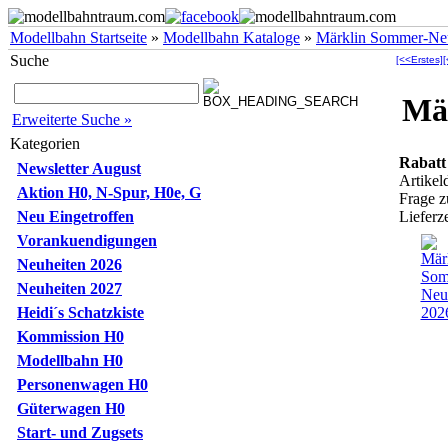
Modellbahn Startseite
»
Modellbahn Kataloge
»
Märklin Sommer-Ne
Suche
[<<Erstes]
[
Mä
Erweiterte Suche »
Kategorien
Rabatt
Newsletter August
Artikel
Aktion H0, N-Spur, H0e, G
Frage 
Neu Eingetroffen
Lieferze
Vorankuendigungen
Neuheiten 2026
Neuheiten 2027
Heidi´s Schatzkiste
Kommission H0
Modellbahn H0
Personenwagen H0
Güterwagen H0
Start- und Zugsets