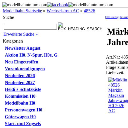
Modellbahn Startseite
»
Wechselstrom AC
»
48526
Suche
[<<Erstes]
[<zurüc
Märk
Erweiterte Suche »
Jahr
Kategorien
Newsletter August
Aktion H0, N-Spur, H0e, G
Art.Nr.: 48
Neu Eingetroffen
Artikeldaten
Frage zum 
Vorankuendigungen
Lieferzeit:
Neuheiten 2026
Neuheiten 2027
Heidi´s Schatzkiste
Kommission H0
Modellbahn H0
Personenwagen H0
Güterwagen H0
Start- und Zugsets