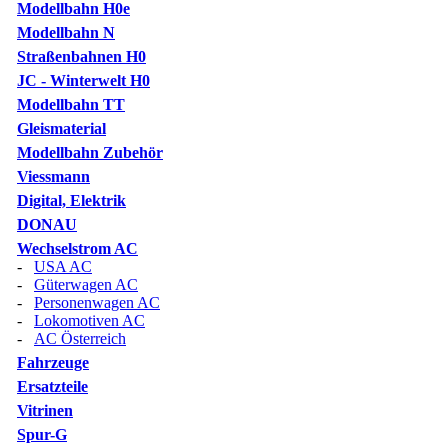
Modellbahn H0e
Modellbahn N
Straßenbahnen H0
JC - Winterwelt H0
Modellbahn TT
Gleismaterial
Modellbahn Zubehör
Viessmann
Digital, Elektrik
DONAU
Wechselstrom AC
-
USA AC
-
Güterwagen AC
-
Personenwagen AC
-
Lokomotiven AC
-
AC Österreich
Fahrzeuge
Ersatzteile
Vitrinen
Spur-G