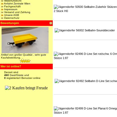
Widerrufsrecht
Anfahrt Zentrale Wien
Fachgeschäft
Impressum
Versand und Zahlung
Unsere AGB
Datenschutz
Bewertungen
Artikel von großer Qualität , sehr gute
Kaufabwicklung. ..
Wer ist online?
Derzeit sind
460
Gast/Gäste und
0
registrierte/r Benutzer online