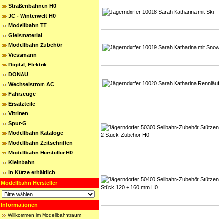
Straßenbahnen H0
JC - Winterwelt H0
Modellbahn TT
Gleismaterial
Modellbahn Zubehör
Viessmann
Digital, Elektrik
DONAU
Wechselstrom AC
Fahrzeuge
Ersatzteile
Vitrinen
Spur-G
Modellbahn Kataloge
Modellbahn Zeitschriften
Modellbahn Hersteller H0
Kleinbahn
in Kürze erhältlich
Modellbahn Hersteller
Informationen
Willkommen im Modellbahntraum