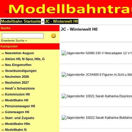
Modellbahn Startseite
JC - Winterwelt H0
»
Suche
JC - Winterwelt H0
Erweiterte Suche »
Kategorien
Newsletter August
Aktion H0, N-Spur, H0e, G
Neu Eingetroffen
Vorankuendigungen
Neuheiten 2026
Neuheiten 2027
Heidi´s Schatzkiste
Kommission H0
Modellbahn H0
Personenwagen H0
Güterwagen H0
Start- und Zugsets
Modellbahn H0e
Modellbahn N