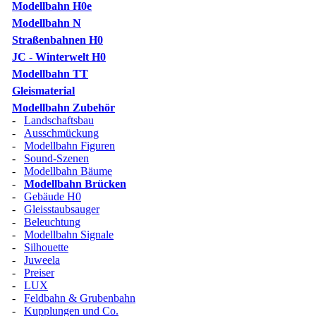
Modellbahn H0e
Modellbahn N
Straßenbahnen H0
JC - Winterwelt H0
Modellbahn TT
Gleismaterial
Modellbahn Zubehör
-
Landschaftsbau
-
Ausschmückung
-
Modellbahn Figuren
-
Sound-Szenen
-
Modellbahn Bäume
-
Modellbahn Brücken
-
Gebäude H0
-
Gleisstaubsauger
-
Beleuchtung
-
Modellbahn Signale
-
Silhouette
-
Juweela
-
Preiser
-
LUX
-
Feldbahn & Grubenbahn
-
Kupplungen und Co.