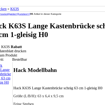
cken
»
K63S
[<zurück]
[weiter>]
[Letztes>>]
95
Artikel in dieser Kategorie
ck K63S Lange Kastenbrücke sc
cm 1-gleisig H0
.: K63S
Rabatt
datenblatt drucken
zum Produkt
it:
Bestellbar
Hack Modellbahn
Hack K63S Lange Kastenbrücke schräg 63 cm 1-gleisig H0
Größe (L/B/H): 63 x 6,4 x 9,5 cm
Feine Streben