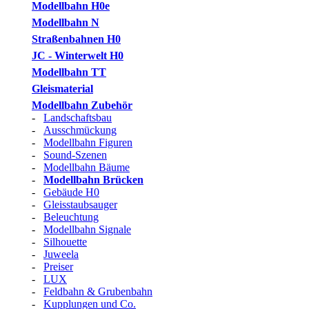
Modellbahn H0e
Modellbahn N
Straßenbahnen H0
JC - Winterwelt H0
Modellbahn TT
Gleismaterial
Modellbahn Zubehör
-
Landschaftsbau
-
Ausschmückung
-
Modellbahn Figuren
-
Sound-Szenen
-
Modellbahn Bäume
-
Modellbahn Brücken
-
Gebäude H0
-
Gleisstaubsauger
-
Beleuchtung
-
Modellbahn Signale
-
Silhouette
-
Juweela
-
Preiser
-
LUX
-
Feldbahn & Grubenbahn
-
Kupplungen und Co.