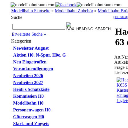
Modellbahn Startseite
»
Modellbahn Zubehör
»
Modellbahn Brü
Suche
[<<Erstes]
Ha
Erweiterte Suche »
63 
Kategorien
Newsletter August
Aktion H0, N-Spur, H0e, G
Art.Nr
Neu Eingetroffen
Artikel
Frage 
Vorankuendigungen
Lieferze
Neuheiten 2026
Neuheiten 2027
Heidi´s Schatzkiste
Kommission H0
Modellbahn H0
Personenwagen H0
Güterwagen H0
Start- und Zugsets