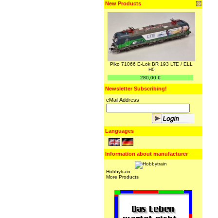
New Products
Piko 71066 E-Lok BR 193 LTE / ELL
H0
280,00 €
Newsletter Subscribing!
eMail Address
Languages
Information about manufacturer
Hobbytrain
More Products