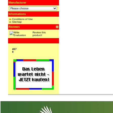
Manufacturer
Informations
Conditions of Use
Sitemap
Reviews
Review this
product!
467
0