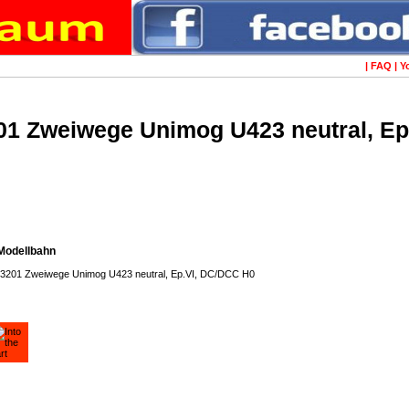
|
FAQ
|
Y
01 Zweiwege Unimog U423 neutral, Ep.
Modellbahn
43201 Zweiwege Unimog U423 neutral, Ep.VI, DC/DCC H0