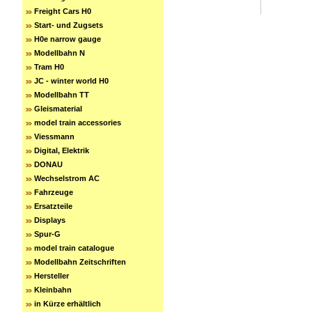
Freight Cars H0
Start- und Zugsets
H0e narrow gauge
Modellbahn N
Tram H0
JC - winter world H0
Modellbahn TT
Gleismaterial
model train accessories
Viessmann
Digital, Elektrik
DONAU
Wechselstrom AC
Fahrzeuge
Ersatzteile
Displays
Spur-G
model train catalogue
Modellbahn Zeitschriften
Hersteller
Kleinbahn
in Kürze erhältlich