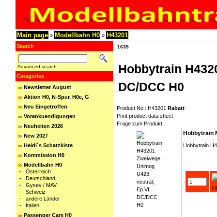
Main page
Modellbahn H0
H43201
»
»
Search
1635
Hobbytrain H432
Advanced search
Categories
DC/DCC H0
Newsletter August
Aktion H0, N-Spur, H0e, G
Neu Eingetroffen
Product No.: H43201
Rabatt
Print product data sheet
Vorankuendigungen
Frage zum Produkt
Neuheiten 2026
Hobbytrain 
New 2027
Heidi´s Schatzkiste
Hobbytrain H
Kommission H0
Modellbahn H0
-
Österreich
-
Deutschland
-
Gysev / MAV
-
Schweiz
-
andere Länder
-
Italien
Passenger Cars H0