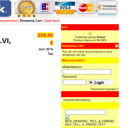
our account
|
Shopping Cart
|
Cash box
|
Info
259,90
Customer group:
Guest
VI,
Product discount 99.99%
€
Shopping Cart
incl. 20 %
You do not have any products in your
Tax
shopping cart yet.
Welcome back !
eMail Address:
Password:
Password forgotten?
Ersatzteil Bestellung
BOX_TELL_A_FRIEND_TEXT