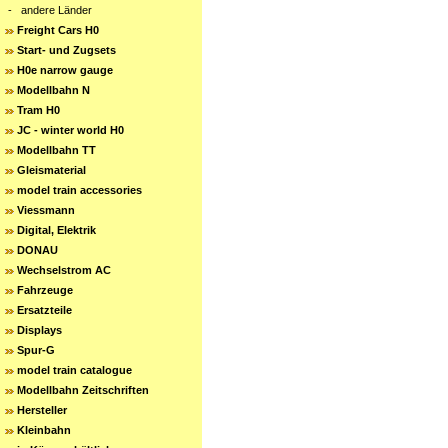
-
andere Länder
Freight Cars H0
Start- und Zugsets
H0e narrow gauge
Modellbahn N
Tram H0
JC - winter world H0
Modellbahn TT
Gleismaterial
model train accessories
Viessmann
Digital, Elektrik
DONAU
Wechselstrom AC
Fahrzeuge
Ersatzteile
Displays
Spur-G
model train catalogue
Modellbahn Zeitschriften
Hersteller
Kleinbahn