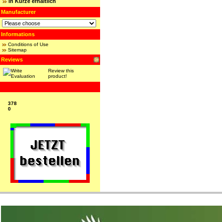
in Kürze erhältlich
Manufacturer
Informations
Conditions of Use
Sitemap
Reviews
Review this
product!
378
0