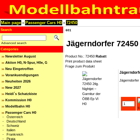
Main page
Passenger Cars H0
72450
»
»
Search
601
Jägerndorfer 72450 
Advanced search
Categories
Newsletter August
Product No.: 72450
Rabatt
Print product data sheet
Aktion H0, N-Spur, H0e, G
Frage zum Produkt
Neu Eingetroffen
Jägerndorfe
Vorankuendigungen
Jägerndorfer 
Neuheiten 2026
New 2027
Heidi´s Schatzkiste
Kommission H0
Modellbahn H0
Passenger Cars H0
-
Österreich
-
Deutschland
-
Schweiz
-
Italien
-
Frankreich
-
Pirata