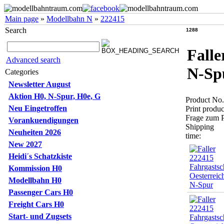
Main page
»
Modellbahn N
»
222415
Search
1288
Falle
Advanced search
N-Sp
Categories
Newsletter August
Aktion H0, N-Spur, H0e, G
Product No
Neu Eingetroffen
Print produc
Frage zum 
Vorankuendigungen
Shipping
Neuheiten 2026
time:
New 2027
Heidi´s Schatzkiste
Kommission H0
Modellbahn H0
Passenger Cars H0
Freight Cars H0
Start- und Zugsets