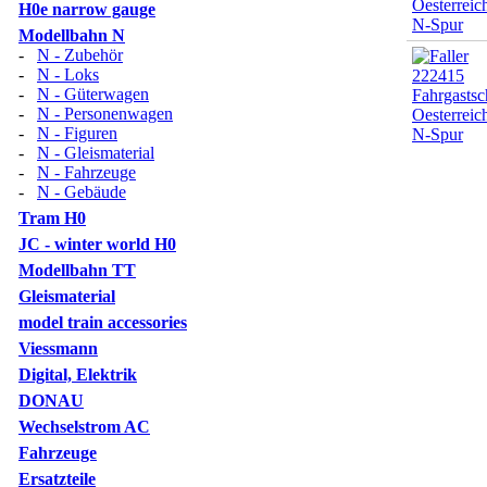
H0e narrow gauge
Modellbahn N
-
N - Zubehör
-
N - Loks
-
N - Güterwagen
-
N - Personenwagen
-
N - Figuren
-
N - Gleismaterial
-
N - Fahrzeuge
-
N - Gebäude
Tram H0
JC - winter world H0
Modellbahn TT
Gleismaterial
model train accessories
Viessmann
Digital, Elektrik
DONAU
Wechselstrom AC
Fahrzeuge
Ersatzteile