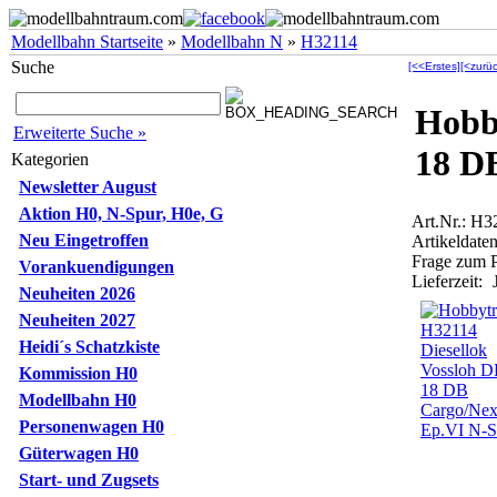
Modellbahn Startseite
»
Modellbahn N
»
H32114
Suche
[<<Erstes]
[<zurüc
Hobb
Erweiterte Suche »
18 D
Kategorien
Newsletter August
Aktion H0, N-Spur, H0e, G
Art.Nr.: H
Neu Eingetroffen
Artikeldaten
Frage zum 
Vorankuendigungen
Lieferzeit:
Neuheiten 2026
Neuheiten 2027
Heidi´s Schatzkiste
Kommission H0
Modellbahn H0
Personenwagen H0
Güterwagen H0
Start- und Zugsets