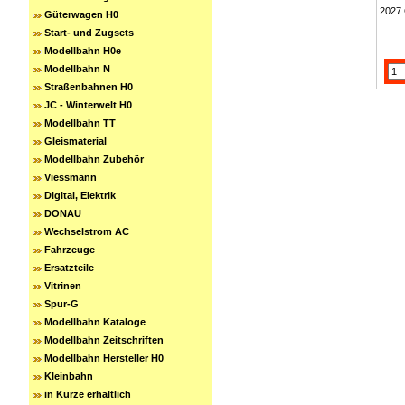
2027
Güterwagen H0
Start- und Zugsets
Modellbahn H0e
Modellbahn N
Straßenbahnen H0
JC - Winterwelt H0
Modellbahn TT
Gleismaterial
Modellbahn Zubehör
Viessmann
Digital, Elektrik
DONAU
Wechselstrom AC
Fahrzeuge
Ersatzteile
Vitrinen
Spur-G
Modellbahn Kataloge
Modellbahn Zeitschriften
Modellbahn Hersteller H0
Kleinbahn
in Kürze erhältlich