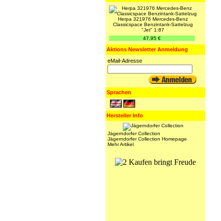
Herpa 321976 Mercedes-Benz
Classicspace Benzintank-Sattelzug
"Jet" 1:87
47,95 €
Aktions Newsletter Anmeldung
eMail-Adresse
Sprachen
Hersteller Info
Jägerndorfer Collection
Jägerndorfer Collection Homepage
Mehr Artikel