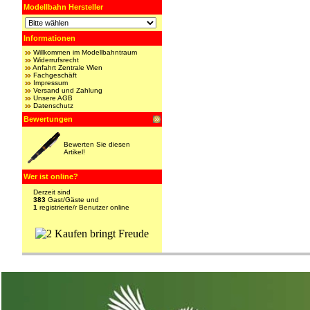
Modellbahn Hersteller
Informationen
Willkommen im Modellbahntraum
Widerrufsrecht
Anfahrt Zentrale Wien
Fachgeschäft
Impressum
Versand und Zahlung
Unsere AGB
Datenschutz
Bewertungen
Bewerten Sie diesen
Artikel!
Wer ist online?
Derzeit sind
383
Gast/Gäste und
1
registrierte/r Benutzer online