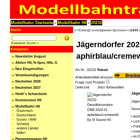
Modellbahn Startseite
Modellbahn H0
20232
»
»
Suche
[<<Erstes]
[<zurück]
[weiter>]
[Letztes>>]
1635
A
Jägerndorfer 20
Erweiterte Suche »
Kategorien
aphirblau/cremew
Newsletter August
Aktion H0, N-Spur, H0e, G
Neu Eingetroffen
Art.Nr.: 20232
Rabatt
Vorankuendigungen
Artikeldatenblatt drucken
Neuheiten 2026
Frage zum Produkt
Lieferzeit:
Jetzt Vorbestellen
Neuheiten 2027
Jäge
Heidi´s Schatzkiste
Kommission H0
Jäger
Modellbahn H0
Sound
-
Österreich
-
Deutschland
• Aus
-
Gysev / MAV
• Lic
-
Schweiz
• Füh
-
andere Länder
• Ins
-
Italien
• im 
Personenwagen H0