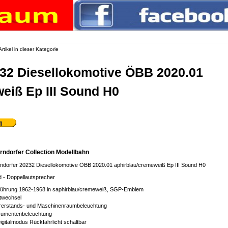
rtikel in dieser Kategorie
232 Diesellokomotive ÖBB 2020.01
eiß Ep III Sound H0
rndorfer Collection Modellbahn
ndorfer 20232 Diesellokomotive ÖBB 2020.01 aphirblau/cremeweiß Ep III Sound H0
 - Doppellautsprecher
führung 1962-1968 in saphirblau/cremeweiß, SGP-Emblem
htwechsel
rerstands- und Maschinenraumbeleuchtung
trumentenbeleuchtung
Digitalmodus Rückfahrlicht schaltbar