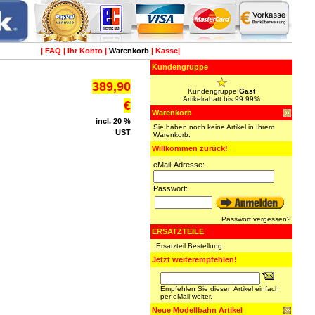
|
FAQ
|
Ihr Konto
|
Warenkorb
|
Kasse
|
Kundengruppe
389,90
Kundengruppe:
Gast
Artikelrabatt bis 99.99%
€
Warenkorb
incl. 20 %
Sie haben noch keine Artikel in Ihrem
UST
Warenkorb.
Willkommen zurück!
eMail-Adresse:
Passwort:
Passwort vergessen?
ERSATZTEILE
Ersatzteil Bestellung
Jetzt weiterempfehlen!
Empfehlen Sie diesen Artikel einfach
per eMail weiter.
Neue Modellbahn Artikel